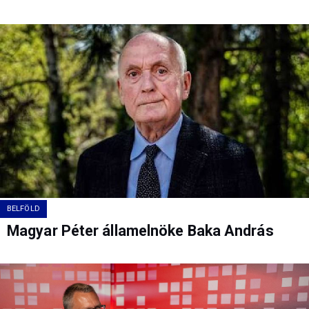
BELFÖLD
Magyar Péter államelnöke Baka András