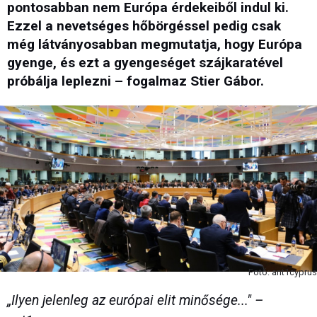
pontosabban nem Európa érdekeiből indul ki.
Ezzel a nevetséges hőbörgéssel pedig csak
még látványosabban megmutatja, hogy Európa
gyenge, és ezt a gyengeséget szájkaratével
próbálja leplezni – fogalmaz Stier Gábor.
Fotó: ant1cyprus
„Ilyen jelenleg az európai elit minősége..." –