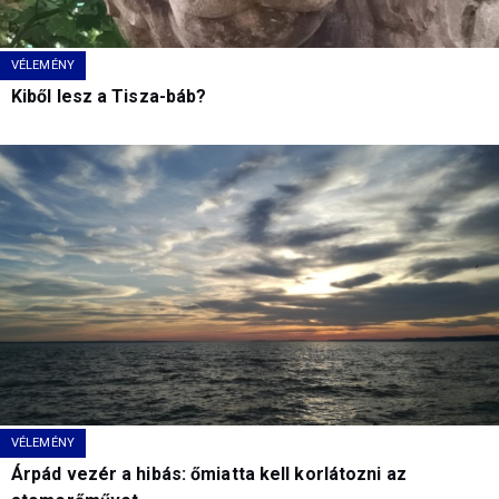
VÉLEMÉNY
Kiből lesz a Tisza-báb?
VÉLEMÉNY
Árpád vezér a hibás: őmiatta kell korlátozni az