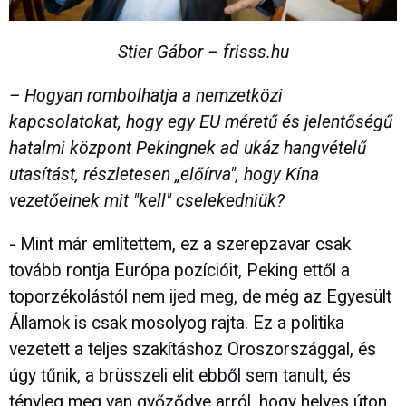
Stier Gábor – frisss.hu
– Hogyan rombolhatja a nemzetközi
kapcsolatokat, hogy egy EU méretű és jelentőségű
hatalmi központ Pekingnek ad ukáz hangvételű
utasítást, részletesen „előírva", hogy Kína
vezetőeinek mit "kell" cselekedniük?
- Mint már említettem, ez a szerepzavar csak
tovább rontja Európa pozícióit, Peking ettől a
toporzékolástól nem ijed meg, de még az Egyesült
Államok is csak mosolyog rajta. Ez a politika
vezetett a teljes szakításhoz Oroszországgal, és
úgy tűnik, a brüsszeli elit ebből sem tanult, és
tényleg meg van győződve arról, hogy helyes úton