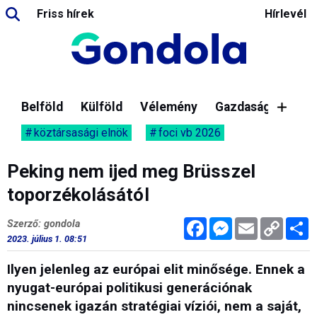
Friss hírek
Hírlevél
Belföld
Külföld
Vélemény
Gazdaság
köztársasági elnök
foci vb 2026
Peking nem ijed meg Brüsszel
toporzékolásától
Facebook
Messenger
Email
Copy
M
Szerző: gondola
Link
2023. július 1. 08:51
Ilyen jelenleg az európai elit minősége. Ennek a
nyugat-európai politikusi generációnak
nincsenek igazán stratégiai víziói, nem a saját,