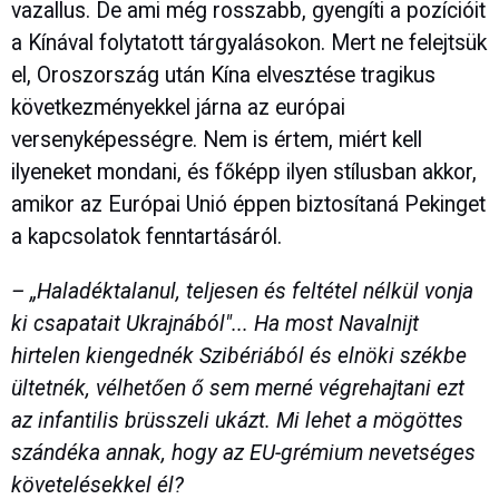
vazallus. De ami még rosszabb, gyengíti a pozícióit
a Kínával folytatott tárgyalásokon. Mert ne felejtsük
el, Oroszország után Kína elvesztése tragikus
következményekkel járna az európai
versenyképességre. Nem is értem, miért kell
ilyeneket mondani, és főképp ilyen stílusban akkor,
amikor az Európai Unió éppen biztosítaná Pekinget
a kapcsolatok fenntartásáról.
– „Haladéktalanul, teljesen és feltétel nélkül vonja
ki csapatait Ukrajnából"... Ha most Navalnijt
hirtelen kiengednék Szibériából és elnöki székbe
ültetnék, vélhetően ő sem merné végrehajtani ezt
az infantilis brüsszeli ukázt. Mi lehet a mögöttes
szándéka annak, hogy az EU-grémium nevetséges
követelésekkel él?