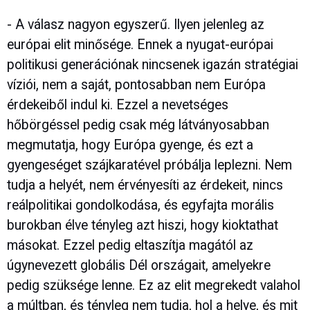
- A válasz nagyon egyszerű. Ilyen jelenleg az
európai elit minősége. Ennek a nyugat-európai
politikusi generációnak nincsenek igazán stratégiai
víziói, nem a saját, pontosabban nem Európa
érdekeiből indul ki. Ezzel a nevetséges
hőbörgéssel pedig csak még látványosabban
megmutatja, hogy Európa gyenge, és ezt a
gyengeséget szájkaratével próbálja leplezni. Nem
tudja a helyét, nem érvényesíti az érdekeit, nincs
reálpolitikai gondolkodása, és egyfajta morális
burokban élve tényleg azt hiszi, hogy kioktathat
másokat. Ezzel pedig eltaszítja magától az
úgynevezett globális Dél országait, amelyekre
pedig szüksége lenne. Ez az elit megrekedt valahol
a múltban, és tényleg nem tudja, hol a helye, és mit