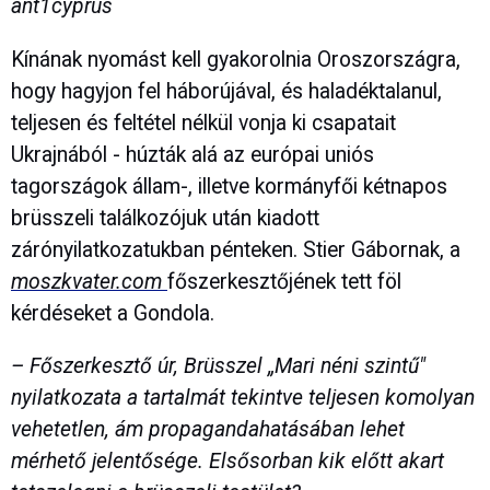
ant1cyprus
Kínának nyomást kell gyakorolnia Oroszországra,
hogy hagyjon fel háborújával, és haladéktalanul,
teljesen és feltétel nélkül vonja ki csapatait
Ukrajnából - húzták alá az európai uniós
tagországok állam-, illetve kormányfői kétnapos
brüsszeli találkozójuk után kiadott
zárónyilatkozatukban pénteken. Stier Gábornak, a
moszkvater.com
főszerkesztőjének tett föl
kérdéseket a Gondola.
– Főszerkesztő úr, Brüsszel „Mari néni szintű"
nyilatkozata a tartalmát tekintve teljesen komolyan
vehetetlen, ám propagandahatásában lehet
mérhető jelentősége. Elsősorban kik előtt akart