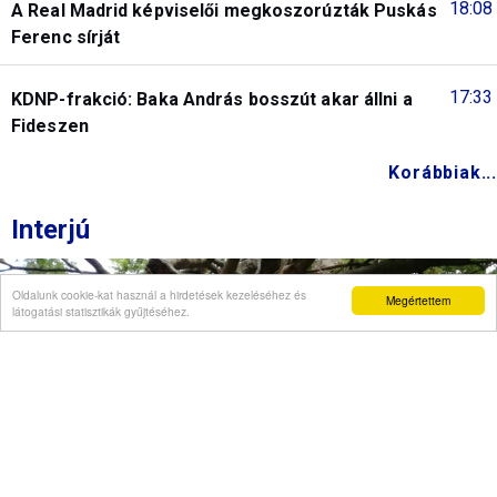
18:08
A Real Madrid képviselői megkoszorúzták Puskás
Ferenc sírját
17:33
KDNP-frakció: Baka András bosszút akar állni a
Fideszen
Korábbiak...
Interjú
Oldalunk cookie-kat használ a hirdetések kezeléséhez és
Megértettem
látogatási statisztikák gyűjtéséhez.