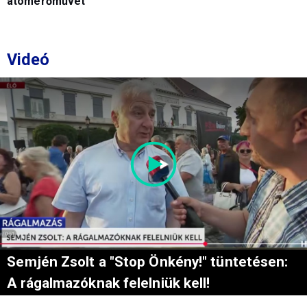
atomerőművet
Videó
Semjén Zsolt a "Stop Önkény!" tüntetésen:
A rágalmazóknak felelniük kell!