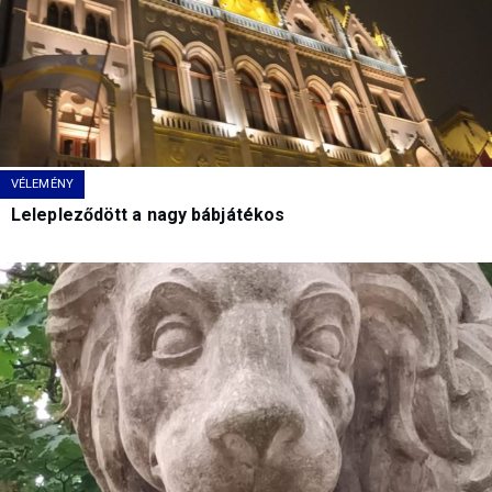
VÉLEMÉNY
Lelepleződött a nagy bábjátékos