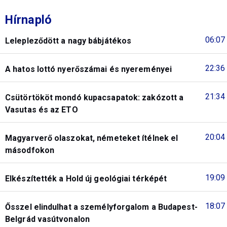
Hírnapló
06:07
Lelepleződött a nagy bábjátékos
22:36
A hatos lottó nyerőszámai és nyereményei
21:34
Csütörtököt mondó kupacsapatok: zakózott a
Vasutas és az ETO
20:04
Magyarverő olaszokat, németeket ítélnek el
másodfokon
19:09
Elkészítették a Hold új geológiai térképét
18:07
Ősszel elindulhat a személyforgalom a Budapest-
Belgrád vasútvonalon