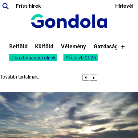
Friss hírek
Hírlevél
Belföld
Külföld
Vélemény
Gazdaság
köztársasági elnök
foci vb 2026
További tartalmak: