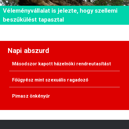
Véleményvállalat is jelezte, hogy szellemi
beszűkülést tapasztal
Napi abszurd
Másodszor kapott házelnöki rendreutasítást
Főügyész mint szexuális ragadozó
Pimasz önkényúr