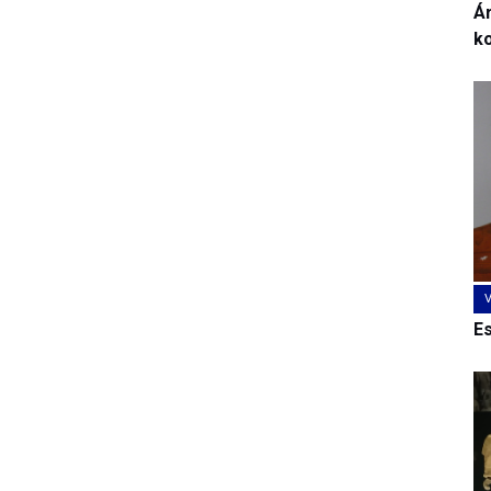
Ár
k
E