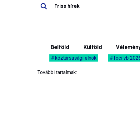
Friss hírek
Belföld
Külföld
Vélemén
köztársasági elnök
foci vb 202
További tartalmak: