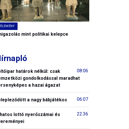
VÉLEMÉNY
igazolás mint politikai kelepce
írnapló
08:06
ítőipar határok nélkül: csak
emzetközi gondolkodással maradhat
ersenyképes a hazai ágazat
06:07
elepleződött a nagy bábjátékos
22:36
 hatos lottó nyerőszámai és
yereményei