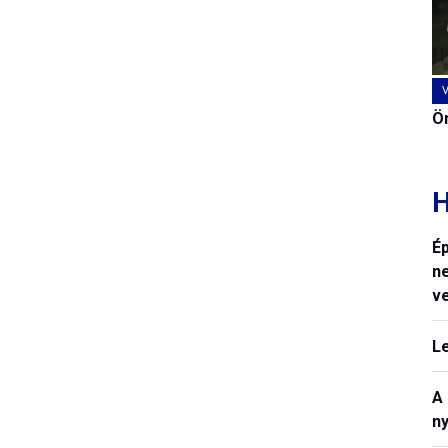
Ön
H
Ép
n
v
L
A
n