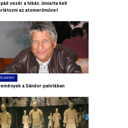
pád vezér a hibás: őmiatta kell
orlátozni az atomerőművet
VÉLEMÉNY
semények a Sándor-palotában