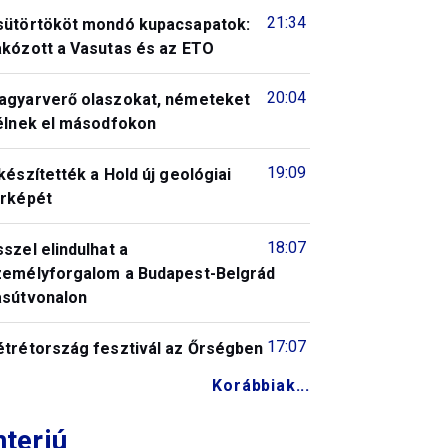
21:34
sütörtököt mondó kupacsapatok:
akózott a Vasutas és az ETO
20:04
agyarverő olaszokat, németeket
télnek el másodfokon
19:09
készítették a Hold új geológiai
érképét
18:07
szel elindulhat a
zemélyforgalom a Budapest-Belgrád
asútvonalon
17:07
étrétország fesztivál az Őrségben
Korábbiak...
nterjú