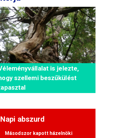
Véleményvállalat is jelezte,
hogy szellemi beszűkülést
tapasztal
Napi abszurd
Másodszor kapott házelnöki