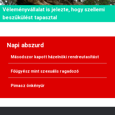
Véleményvállalat is jelezte, hogy szellemi
beszűkülést tapasztal
Napi abszurd
Másodszor kapott házelnöki rendreutasítást
Főügyész mint szexuális ragadozó
Pimasz önkényúr