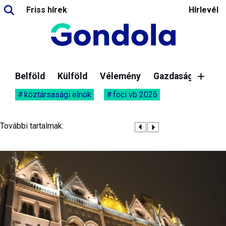
Friss hírek
Hírlevél
Belföld
Külföld
Vélemény
Gazdaság
köztársasági elnök
foci vb 2026
További tartalmak: