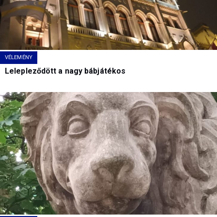
VÉLEMÉNY
Lelepleződött a nagy bábjátékos