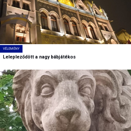
VÉLEMÉNY
Lelepleződött a nagy bábjátékos