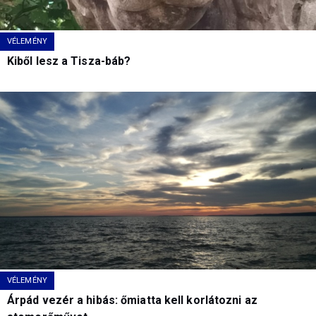
VÉLEMÉNY
Kiből lesz a Tisza-báb?
VÉLEMÉNY
Árpád vezér a hibás: őmiatta kell korlátozni az