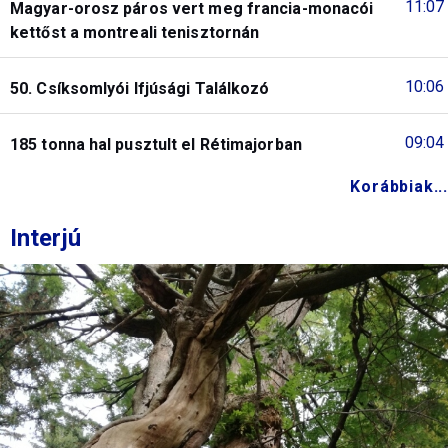
11:07
Magyar-orosz páros vert meg francia-monacói
kettőst a montreali tenisztornán
10:06
50. Csíksomlyói Ifjúsági Találkozó
09:04
185 tonna hal pusztult el Rétimajorban
Korábbiak...
Interjú