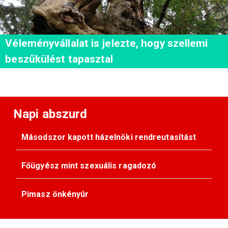
Véleményvállalat is jelezte, hogy szellemi
beszűkülést tapasztal
Napi abszurd
Másodszor kapott házelnöki rendreutasítást
Főügyész mint szexuális ragadozó
Pimasz önkényúr