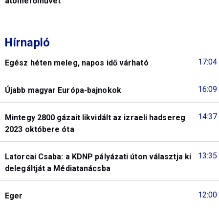
atomerőművet
Hírnapló
17:04
Egész héten meleg, napos idő várható
16:09
Újabb magyar Európa-bajnokok
14:37
Mintegy 2800 gázait likvidált az izraeli hadsereg
2023 októbere óta
13:35
Latorcai Csaba: a KDNP pályázati úton választja ki
delegáltját a Médiatanácsba
12:00
Eger