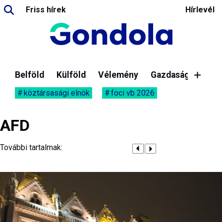
Friss hírek
Hírlevél
Belföld
Külföld
Vélemény
Gazdaság
köztársasági elnök
foci vb 2026
AFD
További tartalmak: