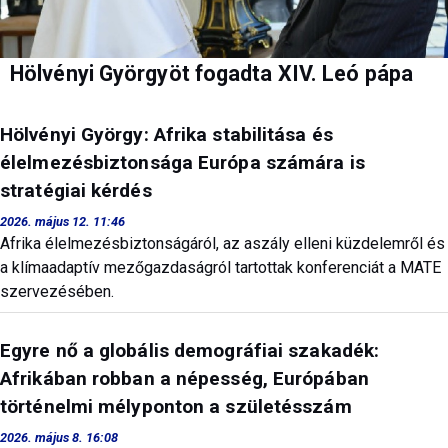
Hölvényi Györgyöt fogadta XIV. Leó pápa
Hölvényi György: Afrika stabilitása és
élelmezésbiztonsága Európa számára is
stratégiai kérdés
2026. május 12. 11:46
Afrika élelmezésbiztonságáról, az aszály elleni küzdelemről és
a klímaadaptív mezőgazdaságról tartottak konferenciát a MATE
szervezésében.
Egyre nő a globális demográfiai szakadék:
Afrikában robban a népesség, Európában
történelmi mélyponton a születésszám
2026. május 8. 16:08