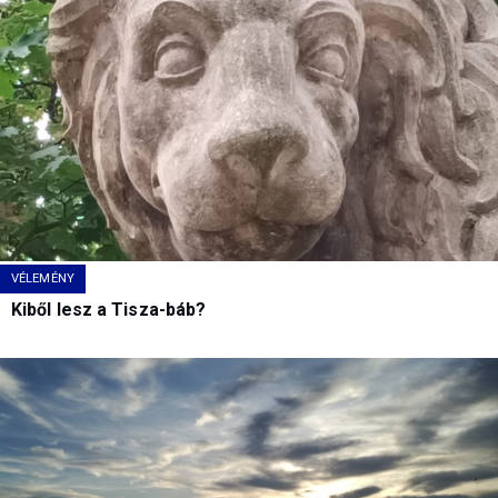
VÉLEMÉNY
Kiből lesz a Tisza-báb?