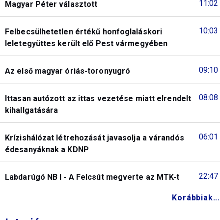
11:02
Magyar Péter választott
10:03
Felbecsülhetetlen értékű honfoglaláskori
leletegyüttes került elő Pest vármegyében
09:10
Az első magyar óriás-toronyugró
08:08
Ittasan autózott az ittas vezetése miatt elrendelt
kihallgatására
06:01
Krízishálózat létrehozását javasolja a várandós
édesanyáknak a KDNP
22:47
Labdarúgó NB I - A Felcsút megverte az MTK-t
Korábbiak...