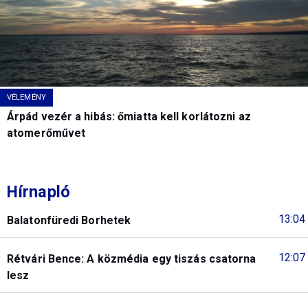
VÉLEMÉNY
Árpád vezér a hibás: őmiatta kell korlátozni az
atomerőművet
Hírnapló
13:04
Balatonfüredi Borhetek
12:07
Rétvári Bence: A közmédia egy tiszás csatorna
lesz