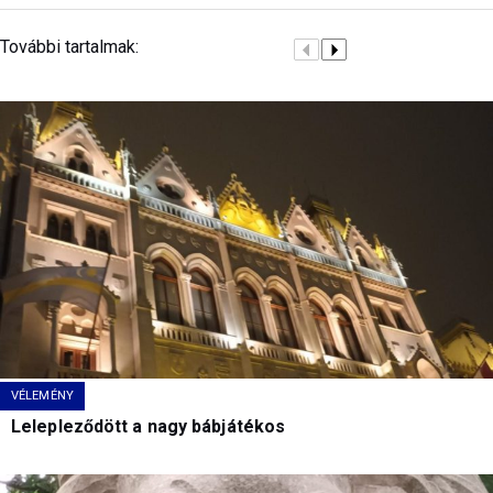
További tartalmak:
VÉLEMÉNY
Lelepleződött a nagy bábjátékos