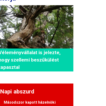
Véleményvállalat is jelezte,
hogy szellemi beszűkülést
tapasztal
Napi abszurd
Másodszor kapott házelnöki