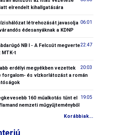
tasan autózott az ittas vezetése
att elrendelt kihallgatására
06:01
ízishálózat létrehozását javasolja
 várandós édesanyáknak a KDNP
22:47
abdarúgó NB I - A Felcsút megverte
z MTK-t
20:03
jabb erdélyi megyékben vezettek
e forgalom- és vízkorlátozást a román
atóságok
19:05
egkevesebb 160 műalkotás tűnt el
 flamand nemzeti műgyűjteményből
Korábbiak...
nterjú