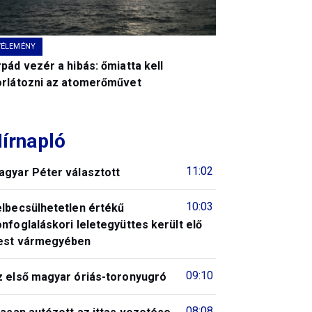
VÉLEMÉNY
pád vezér a hibás: őmiatta kell
orlátozni az atomerőművet
írnapló
11:02
agyar Péter választott
10:03
elbecsülhetetlen értékű
nfoglaláskori leletegyüttes került elő
est vármegyében
09:10
z első magyar óriás-toronyugró
08:08