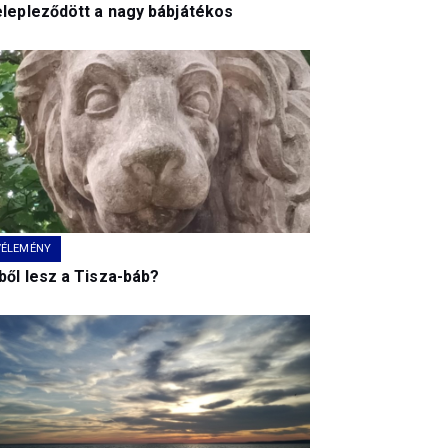
elepleződött a nagy bábjátékos
VÉLEMÉNY
ből lesz a Tisza-báb?