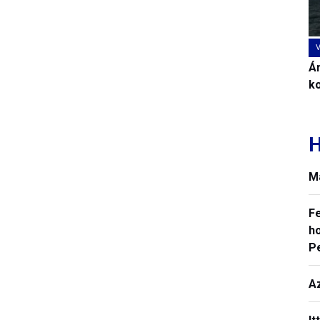
Ár
k
H
M
F
ho
P
A