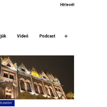
Hírlevél
rjúk
Videó
Podcast
VÉLEMÉNY