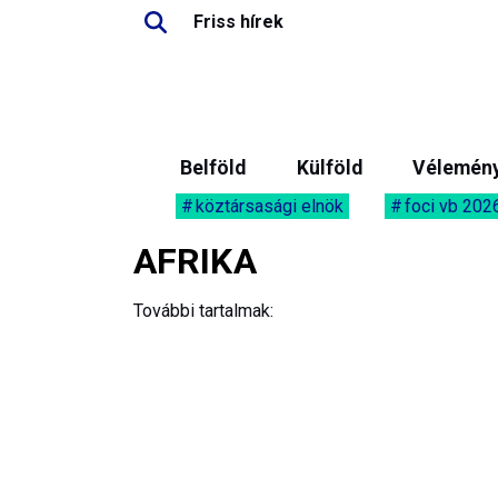
Friss hírek
Belföld
Külföld
Vélemén
köztársasági elnök
foci vb 202
AFRIKA
További tartalmak: