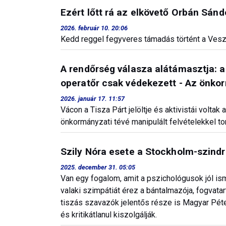
Ezért lőtt rá az elkövető Orbán Sánd
2026. február 10. 20:06
Kedd reggel fegyveres támadás történt a Vesz
A rendőrség válasza alátámasztja: a v
operatőr csak védekezett - Az önkor
2026. január 17. 11:57
Vácon a Tisza Párt jelöltje és aktivistái volta
önkormányzati tévé manipulált felvételekkel tor
Szily Nóra esete a Stockholm-szind
2025. december 31. 05:05
Van egy fogalom, amit a pszichológusok jól is
valaki szimpátiát érez a bántalmazója, fogvatar
tiszás szavazók jelentős része is Magyar Péter
és kritikátlanul kiszolgálják.