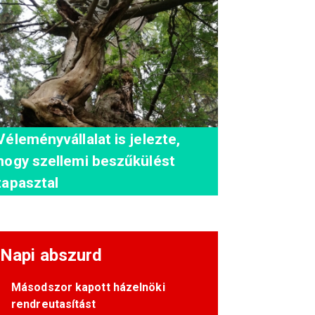
Véleményvállalat is jelezte,
hogy szellemi beszűkülést
tapasztal
Napi abszurd
Másodszor kapott házelnöki
rendreutasítást