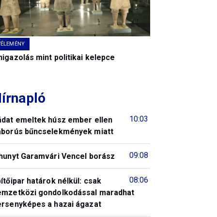
VÉLEMÉNY
igazolás mint politikai kelepce
írnapló
10:03
ádat emeltek húsz ember ellen
áborús bűncselekmények miatt
09:08
lhunyt Garamvári Vencel borász
08:06
ítőipar határok nélkül: csak
emzetközi gondolkodással maradhat
ersenyképes a hazai ágazat