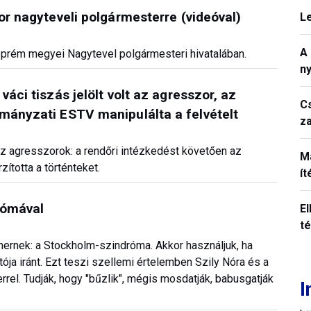
or nagyteveli polgármesterre (videóval)
L
A
prém megyei Nagytevel polgármesteri hivatalában.
n
áci tiszás jelölt volt az agresszor, az
C
mányzati ESTV manipulálta a felvételt
z
k az agresszorok: a rendőri intézkedést követően az
M
zította a történteket.
í
rómával
El
t
mernek: a Stockholm-szindróma. Akkor használjuk, ha
tója iránt. Ezt teszi szellemi értelemben Szily Nóra és a
rel. Tudják, hogy "bűzlik", mégis mosdatják, babusgatják
I