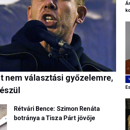
Ár
k
rt nem választási győzelemre,
E
észül
Rétvári Bence: Szimon Renáta
botránya a Tisza Párt jövője