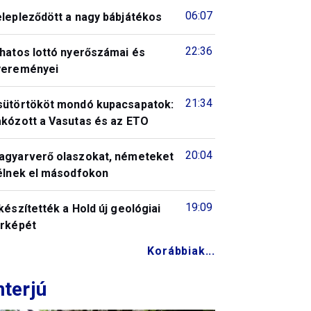
06:07
elepleződött a nagy bábjátékos
22:36
 hatos lottó nyerőszámai és
yereményei
21:34
sütörtököt mondó kupacsapatok:
akózott a Vasutas és az ETO
20:04
agyarverő olaszokat, németeket
télnek el másodfokon
19:09
készítették a Hold új geológiai
érképét
Korábbiak...
nterjú