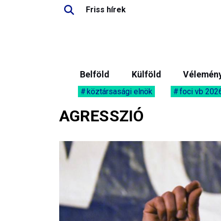
Friss hírek
Belföld
Külföld
Vélemén
köztársasági elnök
foci vb 202
AGRESSZIÓ