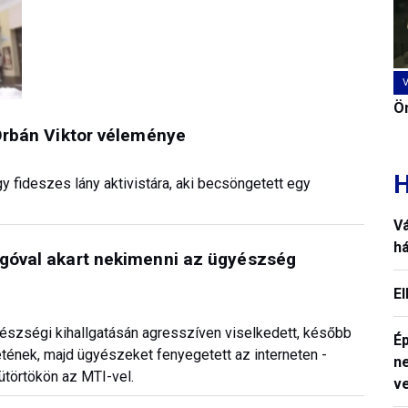
Ön
 Orbán Viktor véleménye
H
y fideszes lány aktivistára, aki becsöngetett egy
V
h
ogóval akart nekimenni az ügyészség
E
észségi kihallgatásán agresszíven viselkedett, később
Ép
tének, majd ügyészeket fenyegetett az interneten -
n
törtökön az MTI-vel.
v