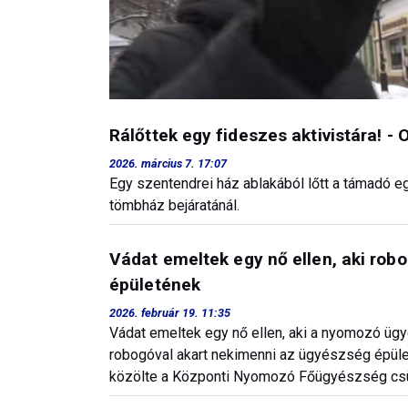
Rálőttek egy fideszes aktivistára! -
2026. március 7. 17:07
Egy szentendrei ház ablakából lőtt a támadó eg
tömbház bejáratánál.
Vádat emeltek egy nő ellen, aki rob
épületének
2026. február 19. 11:35
Vádat emeltek egy nő ellen, aki a nyomozó ügy
robogóval akart nekimenni az ügyészség épüle
közölte a Központi Nyomozó Főügyészség csü