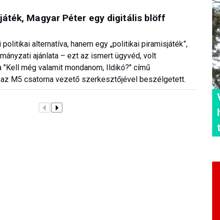
játék, Magyar Péter egy digitális blöff
politikai alternatíva, hanem egy „politikai piramisjáték”,
ányzati ajánlata – ezt az ismert ügyvéd, volt
 "Kell még valamit mondanom, Ildikó?" című
l, az M5 csatorna vezető szerkesztőjével beszélgetett.