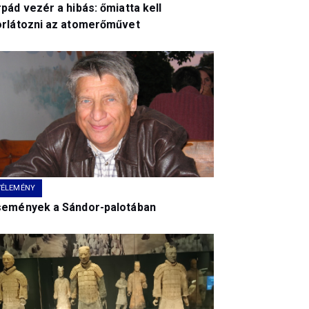
pád vezér a hibás: őmiatta kell
orlátozni az atomerőművet
VÉLEMÉNY
semények a Sándor-palotában