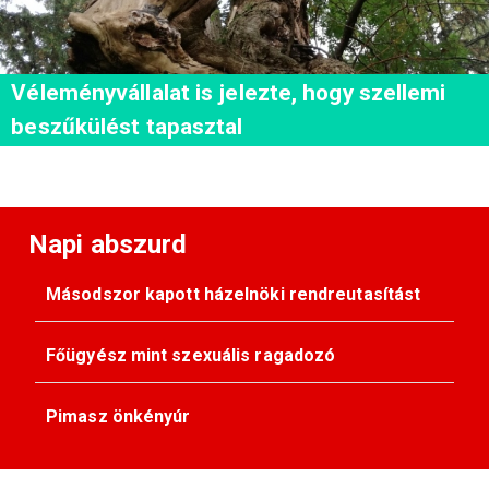
Véleményvállalat is jelezte, hogy szellemi
beszűkülést tapasztal
Napi abszurd
Másodszor kapott házelnöki rendreutasítást
Főügyész mint szexuális ragadozó
Pimasz önkényúr