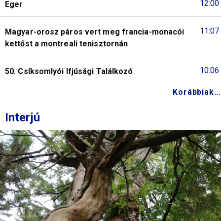
12:00
Eger
11:07
Magyar-orosz páros vert meg francia-monacói
kettőst a montreali tenisztornán
10:06
50. Csíksomlyói Ifjúsági Találkozó
Korábbiak...
Interjú