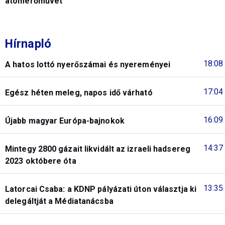
atomerőművet
Hírnapló
18:08
A hatos lottó nyerőszámai és nyereményei
17:04
Egész héten meleg, napos idő várható
16:09
Újabb magyar Európa-bajnokok
14:37
Mintegy 2800 gázait likvidált az izraeli hadsereg
2023 októbere óta
13:35
Latorcai Csaba: a KDNP pályázati úton választja ki
delegáltját a Médiatanácsba