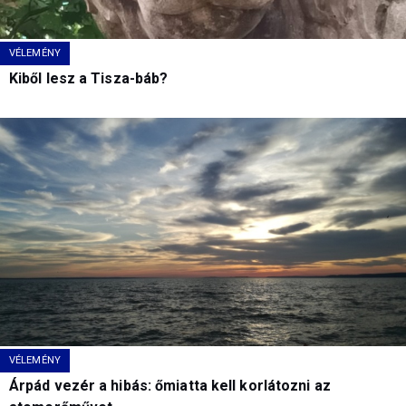
VÉLEMÉNY
Kiből lesz a Tisza-báb?
VÉLEMÉNY
Árpád vezér a hibás: őmiatta kell korlátozni az