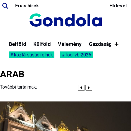
Friss hírek
Hírlevél
Belföld
Külföld
Vélemény
Gazdaság
köztársasági elnök
foci vb 2026
ARAB
További tartalmak: