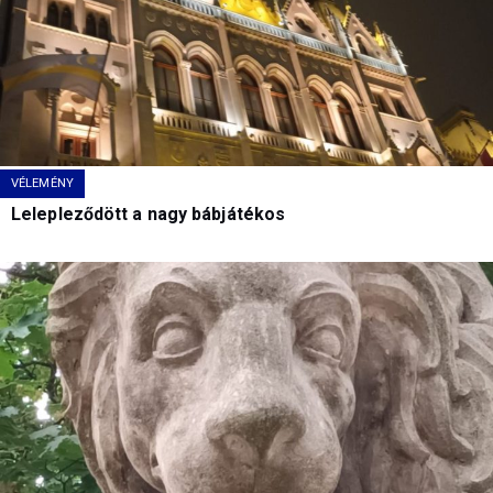
VÉLEMÉNY
Lelepleződött a nagy bábjátékos