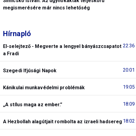
Simicskó István: Az ügynökakták teljeskörű
megismerésére már nincs lehetőség
Hírnapló
22:36
El-selejtező - Megverte a lengyel bányászcsapatot
a Fradi
20:01
Szegedi Ifjúsági Napok
19:05
Kánikulai munkavédelmi problémák
18:09
„A stílus maga az ember.”
18:02
A Hezbollah alagútjait rombolta az izraeli hadsereg