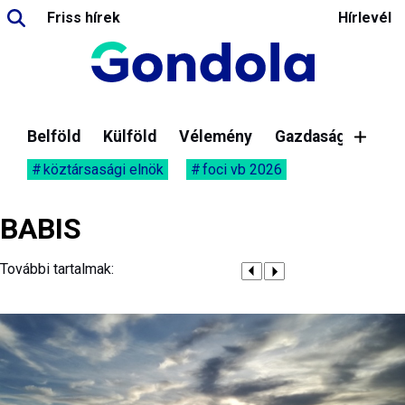
Friss hírek
Hírlevél
Belföld
Külföld
Vélemény
Gazdaság
köztársasági elnök
foci vb 2026
BABIS
További tartalmak: