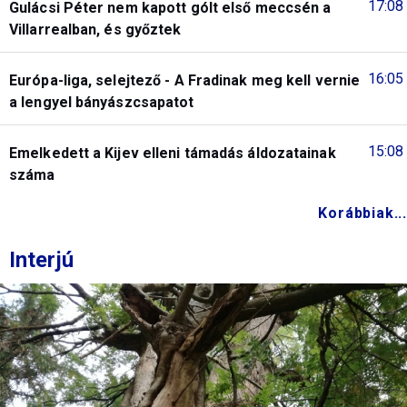
17:08
Gulácsi Péter nem kapott gólt első meccsén a
Villarrealban, és győztek
16:05
Európa-liga, selejtező - A Fradinak meg kell vernie
a lengyel bányászcsapatot
15:08
Emelkedett a Kijev elleni támadás áldozatainak
száma
Korábbiak...
Interjú