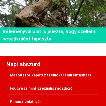
Véleményvállalat is jelezte, hogy szellemi
beszűkülést tapasztal
Napi abszurd
Másodszor kapott házelnöki rendreutasítást
Főügyész mint szexuális ragadozó
Pimasz önkényúr