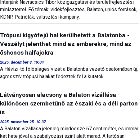
Interjúnk Navracsics Tibor közigazgatási és területfejlesztési
miniszterrel. Fő témák: vidékfejlesztés, Balaton, uniós források,
KDNP, Patrióták, választási kampány.
Trópusi kígyófejű hal kerülhetett a Balatonba -
Veszélyt jelenthet mind az emberekre, mind az
őshonos halfajokra
2025. december 8. 19:04
A Hévízi-tó fölösleges vizét a Balatonba vezető csatornában új,
agresszív trópusi halakat fedeztek fel a kutatók.
Látványosan alacsony a Balaton vízállása -
különösen szembetűnő az északi és a déli parton
is
2025. november 25. 10:37
A Balaton vízállása jelenleg mindössze 67 centiméter, és immár
két hete jóval a szabályozási szint alatt marad. A tartósan