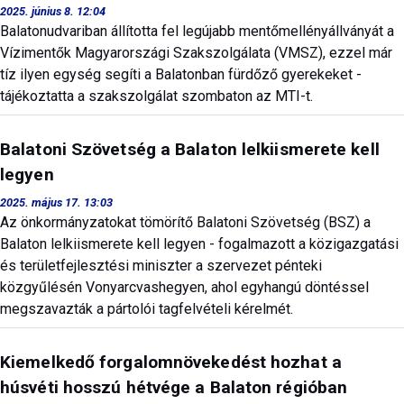
2025. június 8. 12:04
Balatonudvariban állította fel legújabb mentőmellényállványát a
Vízimentők Magyarországi Szakszolgálata (VMSZ), ezzel már
tíz ilyen egység segíti a Balatonban fürdőző gyerekeket -
tájékoztatta a szakszolgálat szombaton az MTI-t.
Balatoni Szövetség a Balaton lelkiismerete kell
legyen
2025. május 17. 13:03
Az önkormányzatokat tömörítő Balatoni Szövetség (BSZ) a
Balaton lelkiismerete kell legyen - fogalmazott a közigazgatási
és területfejlesztési miniszter a szervezet pénteki
közgyűlésén Vonyarcvashegyen, ahol egyhangú döntéssel
megszavazták a pártolói tagfelvételi kérelmét.
Kiemelkedő forgalomnövekedést hozhat a
húsvéti hosszú hétvége a Balaton régióban