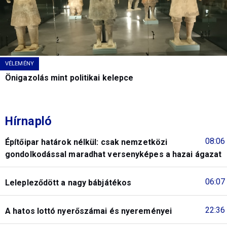
VÉLEMÉNY
Önigazolás mint politikai kelepce
Hírnapló
08:06
Építőipar határok nélkül: csak nemzetközi
gondolkodással maradhat versenyképes a hazai ágazat
06:07
Lelepleződött a nagy bábjátékos
22:36
A hatos lottó nyerőszámai és nyereményei