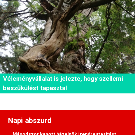
Véleményvállalat is jelezte, hogy szellemi
beszűkülést tapasztal
Napi abszurd
Másodszor kapott házelnöki rendreutasítást