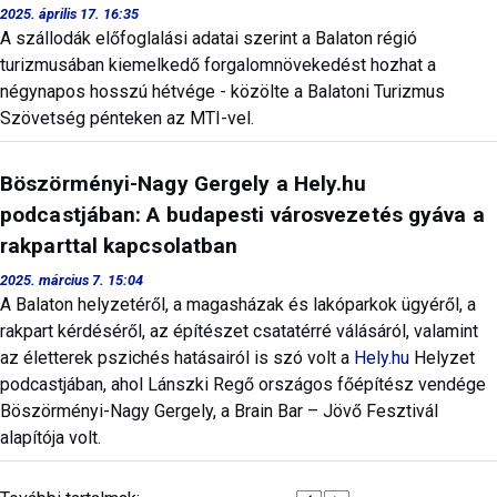
2025. április 17. 16:35
A szállodák előfoglalási adatai szerint a Balaton régió
turizmusában kiemelkedő forgalomnövekedést hozhat a
négynapos hosszú hétvége - közölte a Balatoni Turizmus
Szövetség pénteken az MTI-vel.
Böszörményi-Nagy Gergely a Hely.hu
podcastjában: A budapesti városvezetés gyáva a
rakparttal kapcsolatban
2025. március 7. 15:04
A Balaton helyzetéről, a magasházak és lakóparkok ügyéről, a
rakpart kérdéséről, az építészet csatatérré válásáról, valamint
az életterek pszichés hatásairól is szó volt a
Hely.hu
Helyzet
podcastjában, ahol Lánszki Regő országos főépítész vendége
Böszörményi-Nagy Gergely, a Brain Bar – Jövő Fesztivál
alapítója volt.