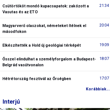
21:34
Csütörtököt mondó kupacsapatok: zakózott a
Vasutas és az ETO
20:04
Magyarverő olaszokat, németeket ítélnek el
másodfokon
19:09
Elkészítették a Hold új geológiai térképét
18:07
Ősszel elindulhat a személyforgalom a Budapest-
Belgrád vasútvonalon
17:07
Hétrétország fesztivál az Őrségben
Korábbiak...
Interjú