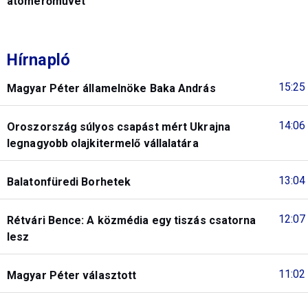
atomerőművet
Hírnapló
15:25
Magyar Péter államelnöke Baka András
14:06
Oroszország súlyos csapást mért Ukrajna
legnagyobb olajkitermelő vállalatára
13:04
Balatonfüredi Borhetek
12:07
Rétvári Bence: A közmédia egy tiszás csatorna
lesz
11:02
Magyar Péter választott