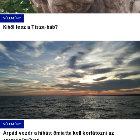
VÉLEMÉNY
Kiből lesz a Tisza-báb?
VÉLEMÉNY
Árpád vezér a hibás: őmiatta kell korlátozni az