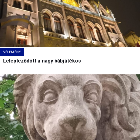
VÉLEMÉNY
Lelepleződött a nagy bábjátékos