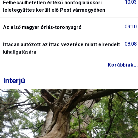
10:03
Felbecsülhetetlen értékű honfoglaláskori
leletegyüttes került elő Pest vármegyében
09:10
Az első magyar óriás-toronyugró
08:08
Ittasan autózott az ittas vezetése miatt elrendelt
kihallgatására
Korábbiak...
Interjú