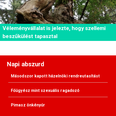
Véleményvállalat is jelezte, hogy szellemi
beszűkülést tapasztal
Napi abszurd
Másodszor kapott házelnöki rendreutasítást
Főügyész mint szexuális ragadozó
Pimasz önkényúr