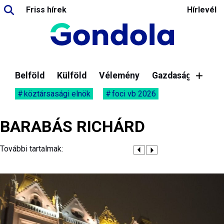
Friss hírek
Hírlevél
Belföld
Külföld
Vélemény
Gazdaság
köztársasági elnök
foci vb 2026
BARABÁS RICHÁRD
További tartalmak: