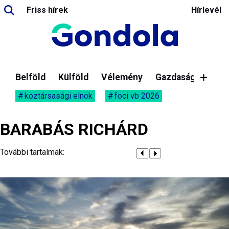
Friss hírek
Hírlevél
Belföld
Külföld
Vélemény
Gazdaság
köztársasági elnök
foci vb 2026
BARABÁS RICHÁRD
További tartalmak: