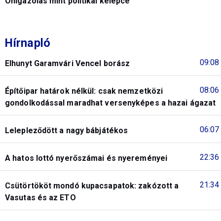
Önigazolás mint politikai kelepce
Hírnapló
09:08
Elhunyt Garamvári Vencel borász
08:06
Építőipar határok nélkül: csak nemzetközi
gondolkodással maradhat versenyképes a hazai ágazat
06:07
Lelepleződött a nagy bábjátékos
22:36
A hatos lottó nyerőszámai és nyereményei
21:34
Csütörtököt mondó kupacsapatok: zakózott a
Vasutas és az ETO