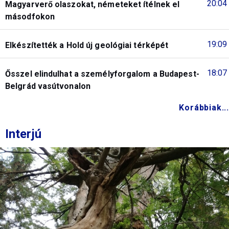
20:04
Magyarverő olaszokat, németeket ítélnek el
másodfokon
19:09
Elkészítették a Hold új geológiai térképét
18:07
Ősszel elindulhat a személyforgalom a Budapest-
Belgrád vasútvonalon
Korábbiak...
Interjú