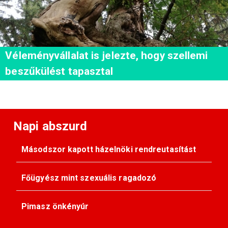
Véleményvállalat is jelezte, hogy szellemi
beszűkülést tapasztal
Napi abszurd
Másodszor kapott házelnöki rendreutasítást
Főügyész mint szexuális ragadozó
Pimasz önkényúr