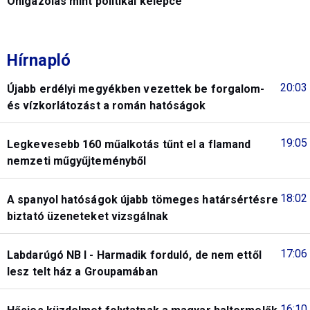
Önigazolás mint politikai kelepce
Hírnapló
20:03
Újabb erdélyi megyékben vezettek be forgalom-
és vízkorlátozást a román hatóságok
19:05
Legkevesebb 160 műalkotás tűnt el a flamand
nemzeti műgyűjteményből
18:02
A spanyol hatóságok újabb tömeges határsértésre
biztató üzeneteket vizsgálnak
17:06
Labdarúgó NB I - Harmadik forduló, de nem ettől
lesz telt ház a Groupamában
16:10