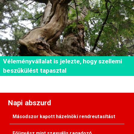
Véleményvállalat is jelezte, hogy szellemi
beszűkülést tapasztal
Napi abszurd
Másodszor kapott házelnöki rendreutasítást
Főügyész mint szexuális ragadozó