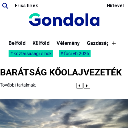
Friss hírek
Hírlevél
Belföld
Külföld
Vélemény
Gazdaság
köztársasági elnök
foci vb 2026
BARÁTSÁG KŐOLAJVEZETÉK
További tartalmak: