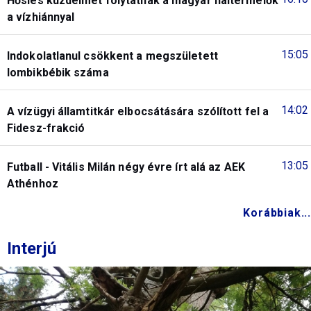
Hősies küzdelmet folytatnak a magyar haltermelők
a vízhiánnyal
15:05
Indokolatlanul csökkent a megszületett
lombikbébik száma
14:02
A vízügyi államtitkár elbocsátására szólított fel a
Fidesz-frakció
13:05
Futball - Vitális Milán négy évre írt alá az AEK
Athénhoz
Korábbiak...
Interjú