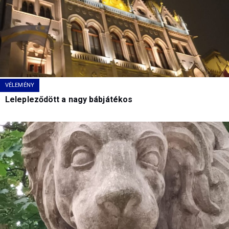
VÉLEMÉNY
Lelepleződött a nagy bábjátékos