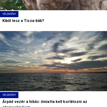
VÉLEMÉNY
Kiből lesz a Tisza-báb?
VÉLEMÉNY
Árpád vezér a hibás: őmiatta kell korlátozni az