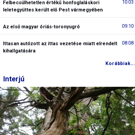
10:03
Felbecsülhetetlen értékű honfoglaláskori
leletegyüttes került elő Pest vármegyében
09:10
Az első magyar óriás-toronyugró
08:08
Ittasan autózott az ittas vezetése miatt elrendelt
kihallgatására
Korábbiak...
Interjú