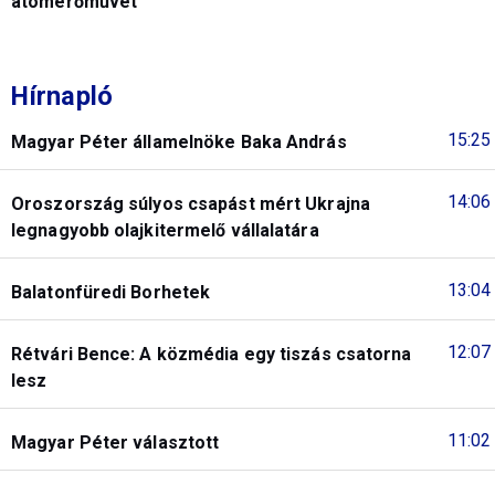
atomerőművet
Hírnapló
15:25
Magyar Péter államelnöke Baka András
14:06
Oroszország súlyos csapást mért Ukrajna
legnagyobb olajkitermelő vállalatára
13:04
Balatonfüredi Borhetek
12:07
Rétvári Bence: A közmédia egy tiszás csatorna
lesz
11:02
Magyar Péter választott