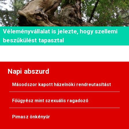
Véleményvállalat is jelezte, hogy szellemi
beszűkülést tapasztal
Napi abszurd
Másodszor kapott házelnöki rendreutasítást
Főügyész mint szexuális ragadozó
Pimasz önkényúr