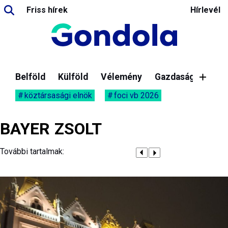
Friss hírek
Hírlevél
Belföld
Külföld
Vélemény
Gazdaság
köztársasági elnök
foci vb 2026
BAYER ZSOLT
További tartalmak: