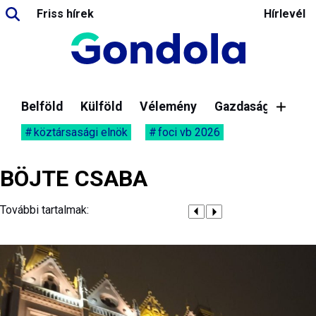
Friss hírek
Hírlevél
Belföld
Külföld
Vélemény
Gazdaság
köztársasági elnök
foci vb 2026
BÖJTE CSABA
További tartalmak: