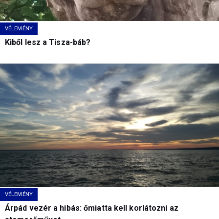
VÉLEMÉNY
Kiből lesz a Tisza-báb?
VÉLEMÉNY
Árpád vezér a hibás: őmiatta kell korlátozni az