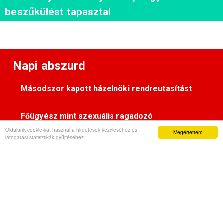
beszűkülést tapasztal
Napi abszurd
Másodszor kapott házelnöki rendreutasítást
Főügyész mint szexuális ragadozó
Oldalunk cookie-kat használ a hirdetések kezeléséhez és
Megértettem
látogatási statisztikák gyűjtéséhez.
Pimasz önkényúr
Kövessen minket: