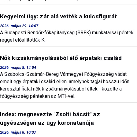
Kegyelmi ügy: zár alá vették a kulcsfigurát
2026. május 29. 14:07
A Budapesti Rendőr-főkapitányság (BRFK) munkatársai péntek
reggel előállították K.
Nők kizsákmányolásából élő érpataki család
2026. május 8. 14:04
A Szabolcs-Szatmár-Bereg Vármegyei Főügyészség vádat
emelt egy érpataki család ellen, amelynek tagjai hosszú időn
keresztül fiatal nők kizsákmányolásából éltek - közölte a
főügyészség pénteken az MTI-vel.
Index: megnevezte "Zsolti bácsit" az
ügyészségen az ügy koronatanúja
2026. május 8. 10:37