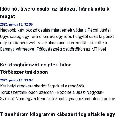
Idős nőt átverő csaló: az áldozat fiának adta ki
magát
2026. június 18. 12:06
Nagyobb kárt okozó csalás miatt emelt vádat a Pécsi Járási
Ügyészség egy férfi ellen, aki egy idős hölgytől csalt ki pénzt
egy közösségi webes alkalmazáson keresztül - közölte a
Baranya Vármegyei Főügyészség csütörtökön az MTI-vel.
Két drogbűnözőt csíptek fülön
Törökszentmiklóson
2026. június 13. 13:04
Két helyi drogkereskedőt fogtak el a rendőrök
Törökszentmiklóson szerdán - közölte a Jász-Nagykun-
Szolnok Vármegyei Rendőr-főkapitányság szombaton a police.
Tizenhárom kilogramm kábszert foglaltak le egy