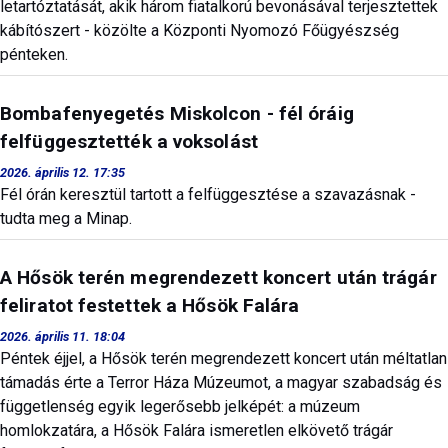
letartóztatását, akik három fiatalkorú bevonásával terjesztettek
kábítószert - közölte a Központi Nyomozó Főügyészség
pénteken.
Bombafenyegetés Miskolcon - fél óráig
felfüggesztették a voksolást
2026. április 12. 17:35
Fél órán keresztül tartott a felfüggesztése a szavazásnak -
tudta meg a Minap.
A Hősök terén megrendezett koncert után trágár
feliratot festettek a Hősök Falára
2026. április 11. 18:04
Péntek éjjel, a Hősök terén megrendezett koncert után méltatlan
támadás érte a Terror Háza Múzeumot, a magyar szabadság és
függetlenség egyik legerősebb jelképét: a múzeum
homlokzatára, a Hősök Falára ismeretlen elkövető trágár