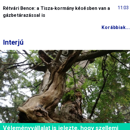
11:03
Rétvári Bence: a Tisza-kormány késésben van a
gázbetárazással is
Korábbiak...
Interjú
Véleményvállalat is jelezte, hogy szellemi