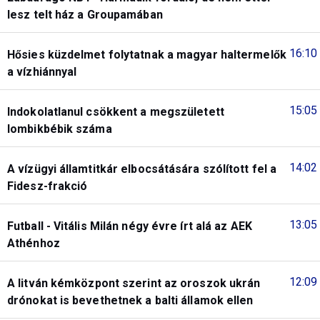
lesz telt ház a Groupamában
16:10
Hősies küzdelmet folytatnak a magyar haltermelők
a vízhiánnyal
15:05
Indokolatlanul csökkent a megszületett
lombikbébik száma
14:02
A vízügyi államtitkár elbocsátására szólított fel a
Fidesz-frakció
13:05
Futball - Vitális Milán négy évre írt alá az AEK
Athénhoz
12:09
A litván kémközpont szerint az oroszok ukrán
drónokat is bevethetnek a balti államok ellen