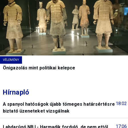
VÉLEMÉNY
Önigazolás mint politikai kelepce
Hírnapló
18:02
A spanyol hatóságok újabb tömeges határsértésre
biztató üzeneteket vizsgálnak
17:06
Labdarúgó NB I - Harmadik forduló, de nem ettől