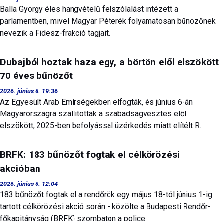
Balla György éles hangvételű felszólalást intézett a
parlamentben, mivel Magyar Péterék folyamatosan bűnözőnek
nevezik a Fidesz-frakció tagjait.
Dubajból hoztak haza egy, a börtön elől elszökött
70 éves bűnözőt
2026. június 6. 19:36
Az Egyesült Arab Emírségekben elfogták, és június 6-án
Magyarországra szállították a szabadságvesztés elől
elszökött, 2025-ben befolyással üzérkedés miatt elítélt R.
BRFK: 183 bűnözőt fogtak el célkörözési
akcióban
2026. június 6. 12:04
183 bűnözőt fogtak el a rendőrök egy május 18-tól június 1-ig
tartott célkörözési akció során - közölte a Budapesti Rendőr-
főkapitányság (BRFK) szombaton a police.