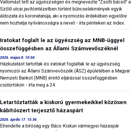
Vallomást tett az ügyészségen és megnevezte "Zsolti bácsit" a
Szőlő utcai javítóintézetben történt bűncselekmények egyik
áldozata és koronatanúja, aki a nyomozás érdekében egyelőre
nem hozhatja nyilvánosságra a nevet - írta pénteken az index.
Iratokat foglalt le az ügyészség az MNB-üggyel
összefüggésben az Állami Számvevőszéknél
2026. május 8. 10:04
Házkutatást tartottak és iratokat foglaltak le az ügyészség
nyomozói az Állami Számvevőszék (ÁSZ) épületében a Magyar
Nemzeti Bankot (MNB) érintő eljárással összefüggésben
csütörtökön - írta meg a 24.
Letartóztatták a kiskorú gyermekeikkel közösen
kábítószert terjesztő házaspárt
2026. április 17. 15:36
Elrendelte a bíróság egy Bács-Kiskun vármegyei házaspár