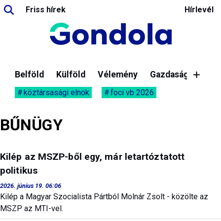
Friss hírek
Hírlevél
Belföld
Külföld
Vélemény
Gazdaság
köztársasági elnök
foci vb 2026
BŰNÜGY
Kilép az MSZP-ből egy, már letartóztatott
politikus
2026. június 19. 06:06
Kilép a Magyar Szocialista Pártból Molnár Zsolt - közölte az
MSZP az MTI-vel.