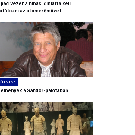
pád vezér a hibás: őmiatta kell
orlátozni az atomerőművet
VÉLEMÉNY
semények a Sándor-palotában