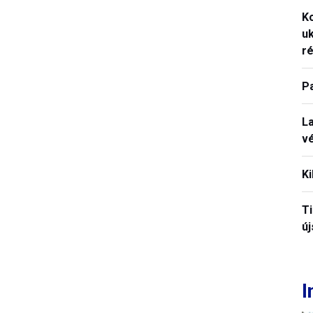
K
uk
ré
P
La
vé
Ki
T
új
I