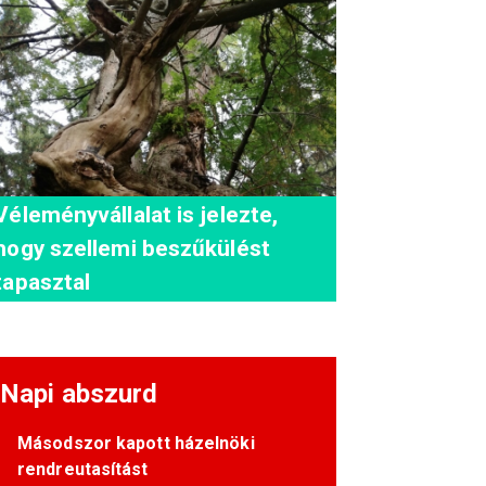
Véleményvállalat is jelezte,
hogy szellemi beszűkülést
tapasztal
Napi abszurd
Másodszor kapott házelnöki
rendreutasítást