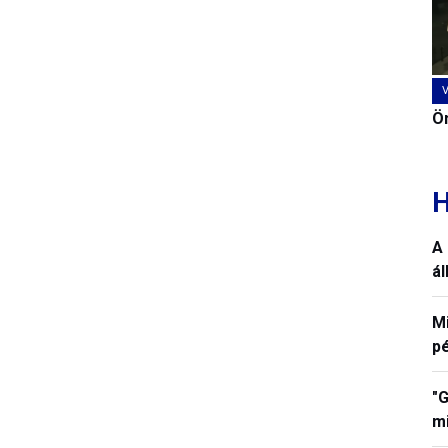
Ön
H
A 
á
M
p
"G
mi