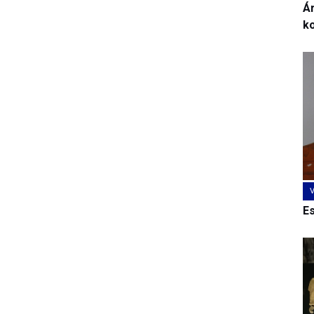
Ár
k
E