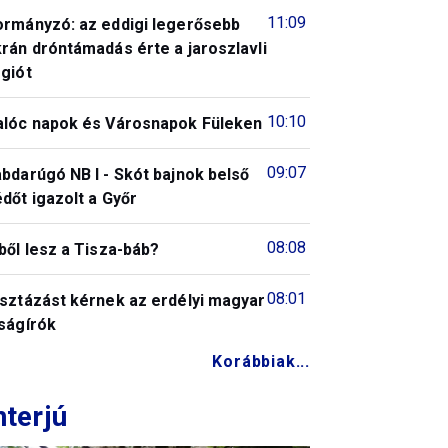
11:09
ormányzó: az eddigi legerősebb
rán dróntámadás érte a jaroszlavli
giót
10:10
alóc napok és Városnapok Füleken
09:07
bdarúgó NB I - Skót bajnok belső
dőt igazolt a Győr
08:08
ből lesz a Tisza-báb?
08:01
isztázást kérnek az erdélyi magyar
ságírók
Korábbiak...
nterjú