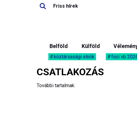
Friss hírek
Belföld
Külföld
Vélemén
köztársasági elnök
foci vb 202
CSATLAKOZÁS
További tartalmak: