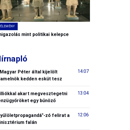
VÉLEMÉNY
igazolás mint politikai kelepce
írnapló
14:07
Magyar Péter által kijelölt
llamelnök kedden esküt tesz
13:04
illiókkal akart megvesztegetni
énzügyőröket egy bűnöző
12:06
yűlöletpropagandá"-zó felirat a
nisztérium falán