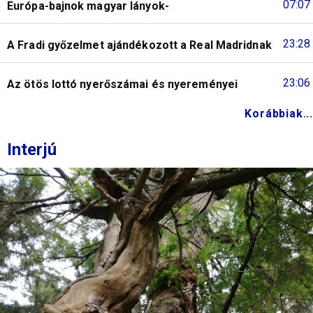
07:07
Európa-bajnok magyar lányok-
23:28
A Fradi győzelmet ajándékozott a Real Madridnak
23:06
Az ötös lottó nyerőszámai és nyereményei
Korábbiak...
Interjú