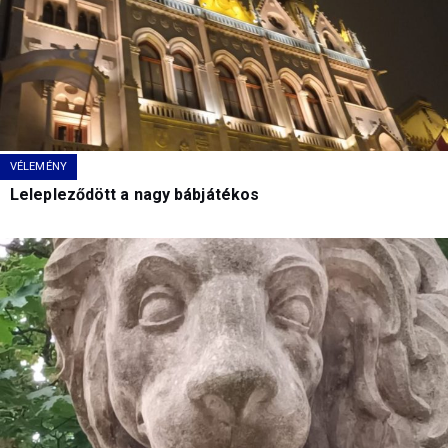
VÉLEMÉNY
Lelepleződött a nagy bábjátékos