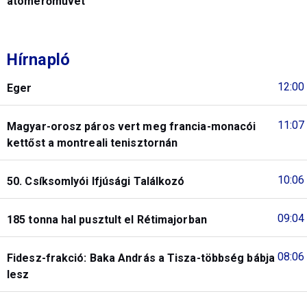
atomerőművet
Hírnapló
12:00
Eger
11:07
Magyar-orosz páros vert meg francia-monacói
kettőst a montreali tenisztornán
10:06
50. Csíksomlyói Ifjúsági Találkozó
09:04
185 tonna hal pusztult el Rétimajorban
08:06
Fidesz-frakció: Baka András a Tisza-többség bábja
lesz