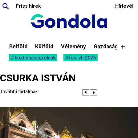
Friss hírek
Hírlevél
Belföld
Külföld
Vélemény
Gazdaság
köztársasági elnök
foci vb 2026
CSURKA ISTVÁN
További tartalmak: