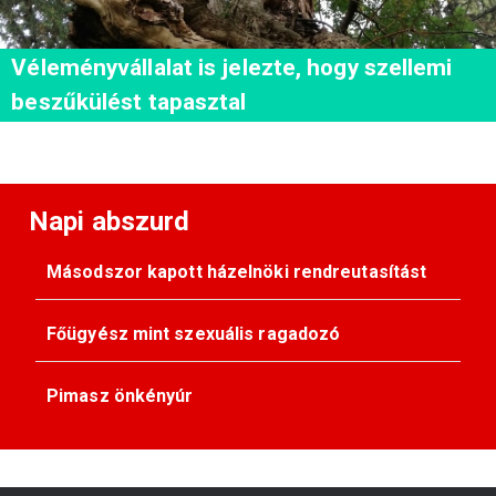
Véleményvállalat is jelezte, hogy szellemi
beszűkülést tapasztal
Napi abszurd
Másodszor kapott házelnöki rendreutasítást
Főügyész mint szexuális ragadozó
Pimasz önkényúr