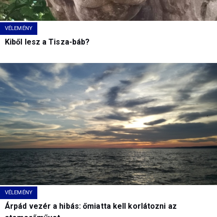
VÉLEMÉNY
Kiből lesz a Tisza-báb?
VÉLEMÉNY
Árpád vezér a hibás: őmiatta kell korlátozni az