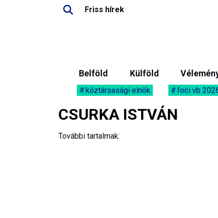
Friss hírek
Belföld
Külföld
Vélemén
köztársasági elnök
foci vb 202
CSURKA ISTVÁN
További tartalmak: