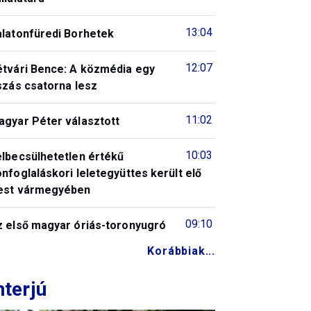
13:04
alatonfüredi Borhetek
12:07
étvári Bence: A közmédia egy
szás csatorna lesz
11:02
agyar Péter választott
10:03
elbecsülhetetlen értékű
nfoglaláskori leletegyüttes került elő
est vármegyében
09:10
z első magyar óriás-toronyugró
Korábbiak...
nterjú