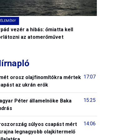
VÉLEMÉNY
pád vezér a hibás: őmiatta kell
orlátozni az atomerőművet
írnapló
17:07
smét orosz olajfinomítókra mértek
sapást az ukrán erők
15:25
agyar Péter államelnöke Baka
ndrás
14:06
roszország súlyos csapást mért
krajna legnagyobb olajkitermelő
llalatára