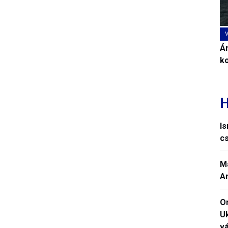
Ár
k
H
I
c
M
A
O
U
vá