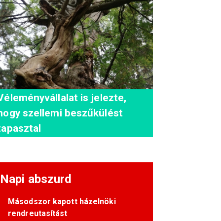
Véleményvállalat is jelezte,
hogy szellemi beszűkülést
tapasztal
Napi abszurd
Másodszor kapott házelnöki
rendreutasítást