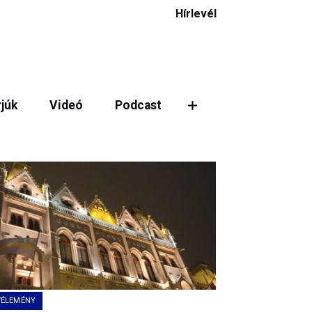
Hírlevél
rjúk
Videó
Podcast
VÉLEMÉNY