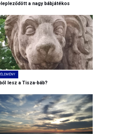
elepleződött a nagy bábjátékos
VÉLEMÉNY
ből lesz a Tisza-báb?