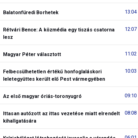
13:04
Balatonfüredi Borhetek
12:07
Rétvári Bence: A közmédia egy tiszás csatorna
lesz
11:02
Magyar Péter választott
10:03
Felbecsülhetetlen értékű honfoglaláskori
leletegyüttes került elő Pest vármegyében
09:10
Az első magyar óriás-toronyugró
08:08
Ittasan autózott az ittas vezetése miatt elrendelt
kihallgatására
06:01