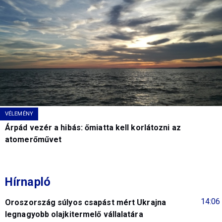
VÉLEMÉNY
Árpád vezér a hibás: őmiatta kell korlátozni az
atomerőművet
Hírnapló
14:06
Oroszország súlyos csapást mért Ukrajna
legnagyobb olajkitermelő vállalatára