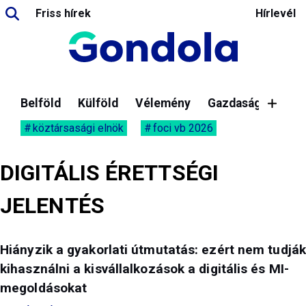
Friss hírek
Hírlevél
Belföld
Külföld
Vélemény
Gazdaság
köztársasági elnök
foci vb 2026
DIGITÁLIS ÉRETTSÉGI
JELENTÉS
Hiányzik a gyakorlati útmutatás: ezért nem tudják
kihasználni a kisvállalkozások a digitális és MI-
megoldásokat