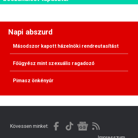
Napi abszurd
Másodszor kapott házelnöki rendreutasítást
Főügyész mint szexuális ragadozó
Pimasz önkényúr
Kövessen minket:
Impresszum