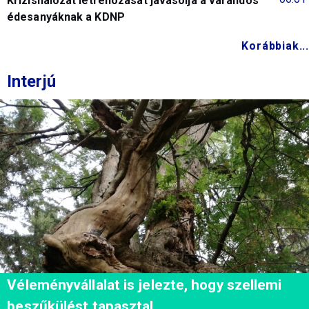
Krízishálózat létrehozását javasolja a várandós
édesanyáknak a KDNP
Korábbiak...
Interjú
Véleményvállalat is jelezte, hogy szellemi
beszűkülést tapasztal