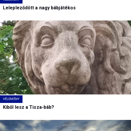
Lelepleződött a nagy bábjátékos
VÉLEMÉNY
Kiből lesz a Tisza-báb?