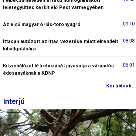
Felbecsülhetetlen értékű honfoglaláskori
leletegyüttes került elő Pest vármegyében
09:10
Az első magyar óriás-toronyugró
08:08
Ittasan autózott az ittas vezetése miatt elrendelt
kihallgatására
06:01
Krízishálózat létrehozását javasolja a várandós
édesanyáknak a KDNP
Korábbiak...
Interjú