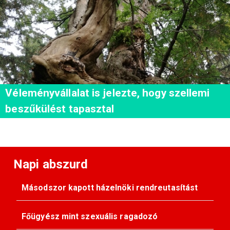
Véleményvállalat is jelezte, hogy szellemi
beszűkülést tapasztal
Napi abszurd
Másodszor kapott házelnöki rendreutasítást
Főügyész mint szexuális ragadozó