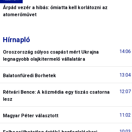
Árpád vezér a hibás: őmiatta kell korlátozni az
atomerőművet
Hírnapló
14:06
Oroszország súlyos csapást mért Ukrajna
legnagyobb olajkitermelő vállalatára
13:04
Balatonfüredi Borhetek
12:07
Rétvári Bence: A közmédia egy tiszás csatorna
lesz
11:02
Magyar Péter választott
10:03