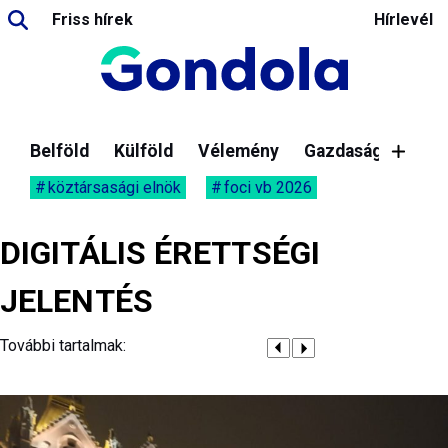
Friss hírek
Hírlevél
Belföld
Külföld
Vélemény
Gazdaság
köztársasági elnök
foci vb 2026
DIGITÁLIS ÉRETTSÉGI
JELENTÉS
További tartalmak: