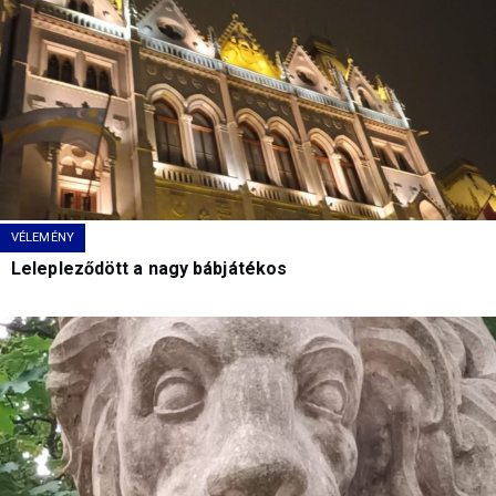
VÉLEMÉNY
Lelepleződött a nagy bábjátékos