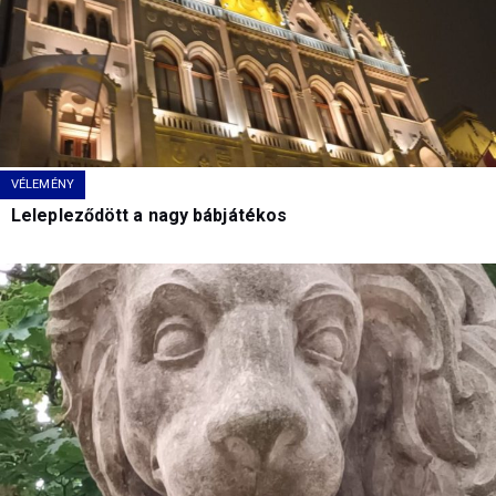
VÉLEMÉNY
Lelepleződött a nagy bábjátékos