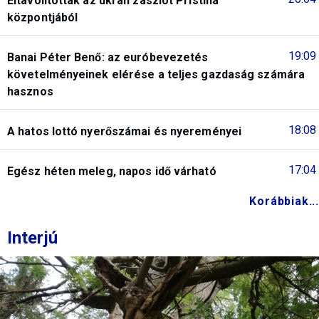
Eltávolították az ukrán zászlót Pristina
központjából
19:09
Banai Péter Benő: az euróbevezetés
követelményeinek elérése a teljes gazdaság számára
hasznos
18:08
A hatos lottó nyerőszámai és nyereményei
17:04
Egész héten meleg, napos idő várható
Korábbiak...
Interjú