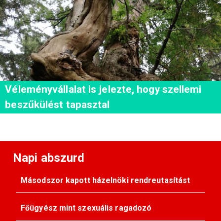
Véleményvállalat is jelezte, hogy szellemi
beszűkülést tapasztal
Napi abszurd
Másodszor kapott házelnöki rendreutasítást
Főügyész mint szexuális ragadozó