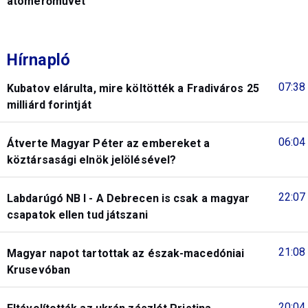
atomerőművet
Hírnapló
07:38
Kubatov elárulta, mire költötték a Fradiváros 25
milliárd forintját
06:04
Átverte Magyar Péter az embereket a
köztársasági elnök jelölésével?
22:07
Labdarúgó NB I - A Debrecen is csak a magyar
csapatok ellen tud játszani
21:08
Magyar napot tartottak az észak-macedóniai
Krusevóban
20:04