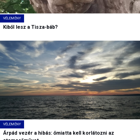
VÉLEMÉNY
Kiből lesz a Tisza-báb?
VÉLEMÉNY
Árpád vezér a hibás: őmiatta kell korlátozni az