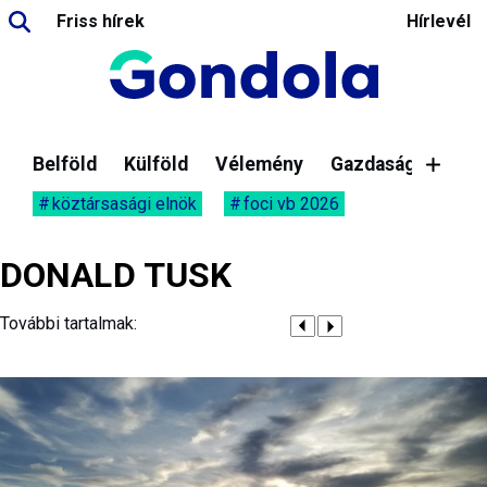
Friss hírek
Hírlevél
Belföld
Külföld
Vélemény
Gazdaság
köztársasági elnök
foci vb 2026
DONALD TUSK
További tartalmak: