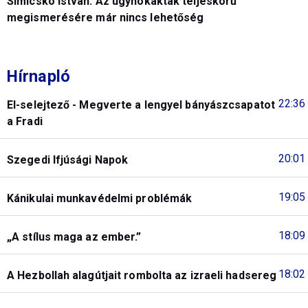
Simicskó István: Az ügynökakták teljeskörű
megismerésére már nincs lehetőség
Hírnapló
22:36
El-selejtező - Megverte a lengyel bányászcsapatot
a Fradi
20:01
Szegedi Ifjúsági Napok
19:05
Kánikulai munkavédelmi problémák
18:09
„A stílus maga az ember.”
18:02
A Hezbollah alagútjait rombolta az izraeli hadsereg