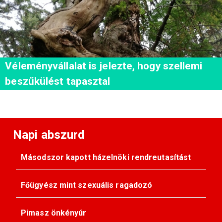
Véleményvállalat is jelezte, hogy szellemi
beszűkülést tapasztal
Napi abszurd
Másodszor kapott házelnöki rendreutasítást
Főügyész mint szexuális ragadozó
Pimasz önkényúr