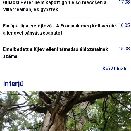
17:08
Gulácsi Péter nem kapott gólt első meccsén a
Villarrealban, és győztek
16:05
Európa-liga, selejtező - A Fradinak meg kell vernie
a lengyel bányászcsapatot
15:08
Emelkedett a Kijev elleni támadás áldozatainak
száma
Korábbiak...
Interjú