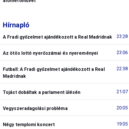
atomerőművet
Hírnapló
23:28
A Fradi győzelmet ajándékozott a Real Madridnak
23:06
Az ötös lottó nyerőszámai és nyereményei
22:38
Futball: A Fradi győzelmet ajándékozott a Real
Madridnak
21:07
Tojást dobáltak a parlament ülésén
20:05
Vegyszeradagolási probléma
19:05
Négy templomi koncert