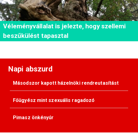
Véleményvállalat is jelezte, hogy szellemi
beszűkülést tapasztal
Napi abszurd
Másodszor kapott házelnöki rendreutasítást
Főügyész mint szexuális ragadozó
Pimasz önkényúr