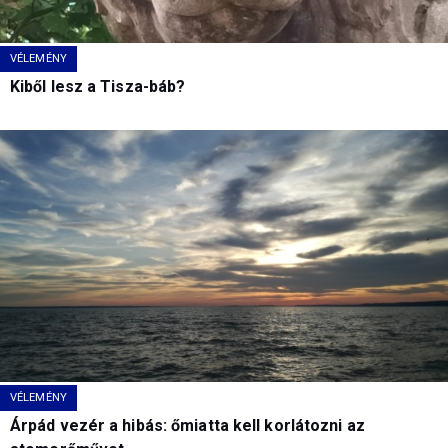
VÉLEMÉNY
Kiből lesz a Tisza-báb?
VÉLEMÉNY
Árpád vezér a hibás: őmiatta kell korlátozni az