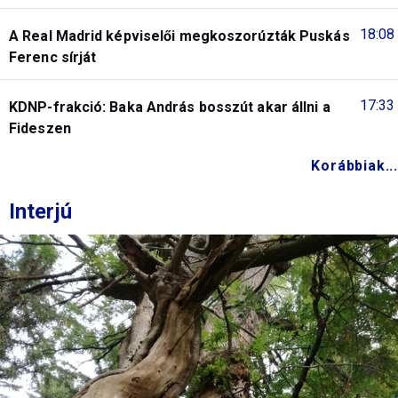
18:08
A Real Madrid képviselői megkoszorúzták Puskás
Ferenc sírját
17:33
KDNP-frakció: Baka András bosszút akar állni a
Fideszen
Korábbiak...
Interjú