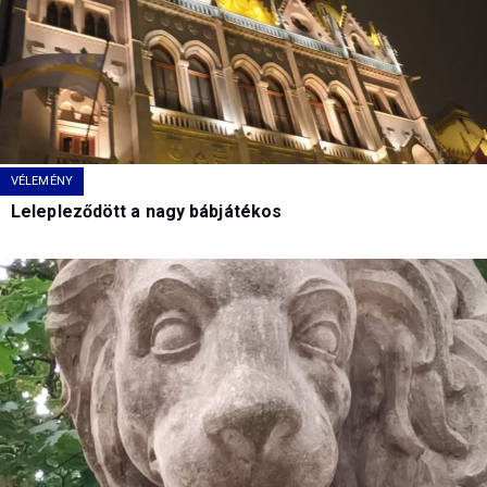
VÉLEMÉNY
Lelepleződött a nagy bábjátékos