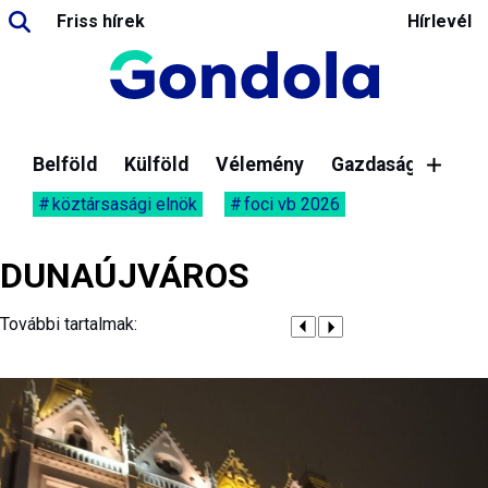
Friss hírek
Hírlevél
Belföld
Külföld
Vélemény
Gazdaság
köztársasági elnök
foci vb 2026
DUNAÚJVÁROS
További tartalmak: