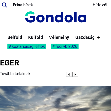
Friss hírek
Hírlevél
Belföld
Külföld
Vélemény
Gazdaság
köztársasági elnök
foci vb 2026
EGER
További tartalmak: