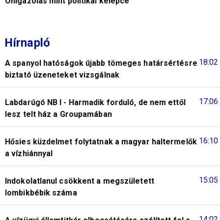
Önigazolás mint politikai kelepce
Hírnapló
18:02
A spanyol hatóságok újabb tömeges határsértésre
biztató üzeneteket vizsgálnak
17:06
Labdarúgó NB I - Harmadik forduló, de nem ettől
lesz telt ház a Groupamában
16:10
Hősies küzdelmet folytatnak a magyar haltermelők
a vízhiánnyal
15:05
Indokolatlanul csökkent a megszületett
lombikbébik száma
14:02