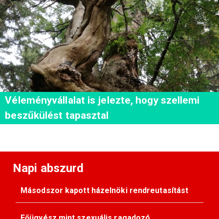
Véleményvállalat is jelezte, hogy szellemi
beszűkülést tapasztal
Napi abszurd
Másodszor kapott házelnöki rendreutasítást
Főügyész mint szexuális ragadozó