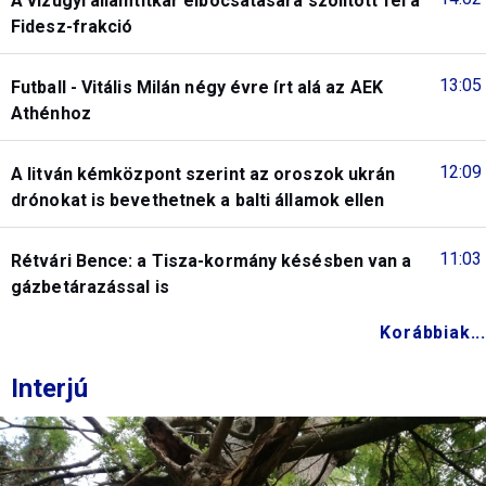
A vízügyi államtitkár elbocsátására szólított fel a
Fidesz-frakció
13:05
Futball - Vitális Milán négy évre írt alá az AEK
Athénhoz
12:09
A litván kémközpont szerint az oroszok ukrán
drónokat is bevethetnek a balti államok ellen
11:03
Rétvári Bence: a Tisza-kormány késésben van a
gázbetárazással is
Korábbiak...
Interjú