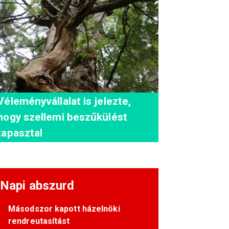
Véleményvállalat is jelezte,
hogy szellemi beszűkülést
tapasztal
Napi abszurd
Másodszor kapott házelnöki
rendreutasítást