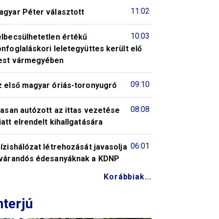
11:02
agyar Péter választott
10:03
elbecsülhetetlen értékű
nfoglaláskori leletegyüttes került elő
est vármegyében
09:10
z első magyar óriás-toronyugró
08:08
tasan autózott az ittas vezetése
att elrendelt kihallgatására
06:01
ízishálózat létrehozását javasolja
 várandós édesanyáknak a KDNP
Korábbiak...
nterjú