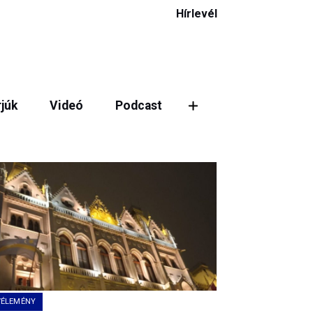
Hírlevél
rjúk
Videó
Podcast
VÉLEMÉNY