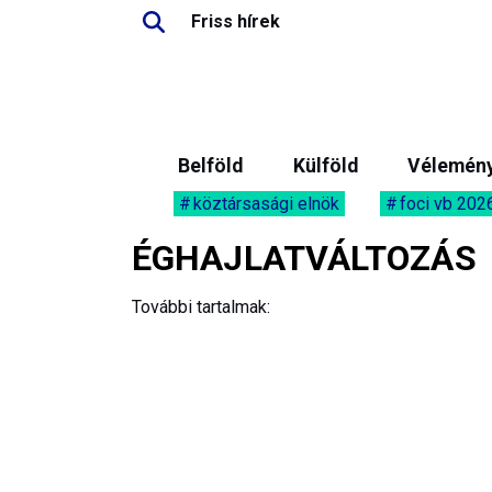
Friss hírek
Belföld
Külföld
Vélemén
köztársasági elnök
foci vb 202
ÉGHAJLATVÁLTOZÁS
További tartalmak: