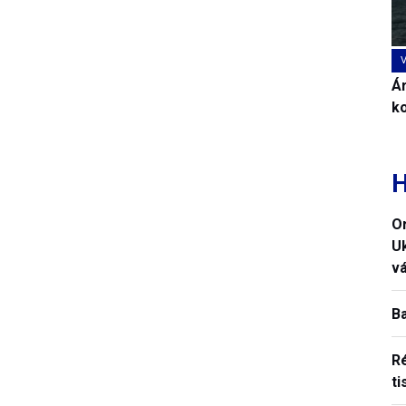
Ár
k
H
O
U
vá
B
R
ti