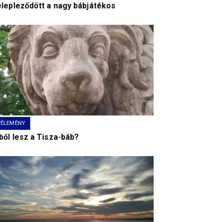
elepleződött a nagy bábjátékos
VÉLEMÉNY
ből lesz a Tisza-báb?