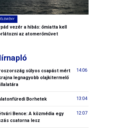
VÉLEMÉNY
pád vezér a hibás: őmiatta kell
orlátozni az atomerőművet
írnapló
14:06
roszország súlyos csapást mért
krajna legnagyobb olajkitermelő
llalatára
13:04
alatonfüredi Borhetek
12:07
étvári Bence: A közmédia egy
szás csatorna lesz