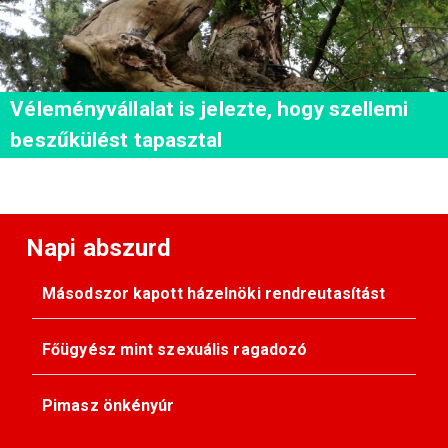
Véleményvállalat is jelezte, hogy szellemi
beszűkülést tapasztal
Napi abszurd
Másodszor kapott házelnöki rendreutasítást
Főügyész mint szexuális ragadozó
Pimasz önkényúr