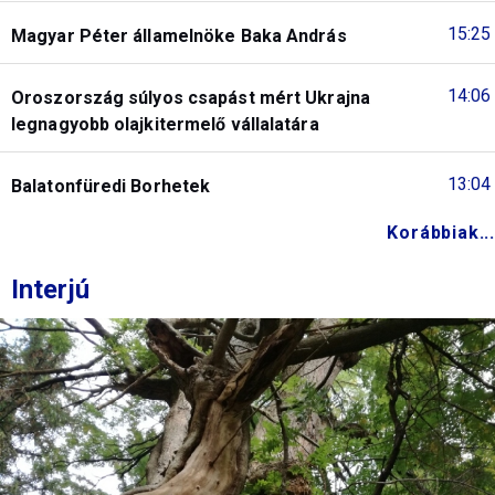
15:25
Magyar Péter államelnöke Baka András
14:06
Oroszország súlyos csapást mért Ukrajna
legnagyobb olajkitermelő vállalatára
13:04
Balatonfüredi Borhetek
Korábbiak...
Interjú