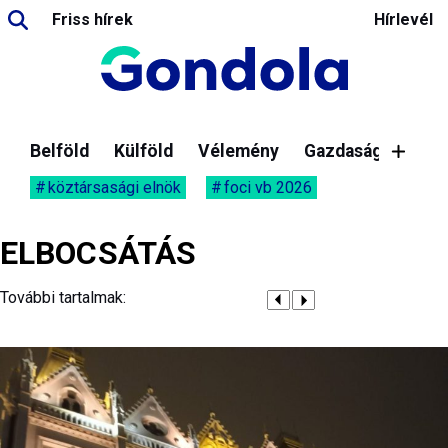
Friss hírek
Hírlevél
Belföld
Külföld
Vélemény
Gazdaság
köztársasági elnök
foci vb 2026
ELBOCSÁTÁS
További tartalmak: