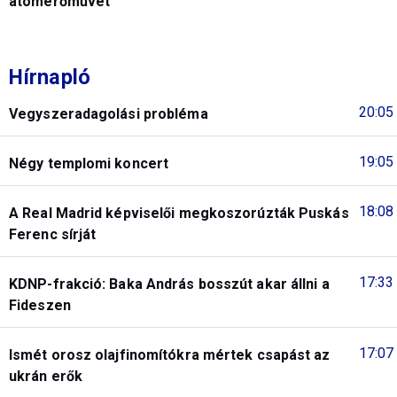
atomerőművet
Hírnapló
20:05
Vegyszeradagolási probléma
19:05
Négy templomi koncert
18:08
A Real Madrid képviselői megkoszorúzták Puskás
Ferenc sírját
17:33
KDNP-frakció: Baka András bosszút akar állni a
Fideszen
17:07
Ismét orosz olajfinomítókra mértek csapást az
ukrán erők