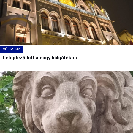
VÉLEMÉNY
Lelepleződött a nagy bábjátékos