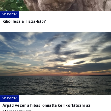
VÉLEMÉNY
Kiből lesz a Tisza-báb?
VÉLEMÉNY
Árpád vezér a hibás: őmiatta kell korlátozni az