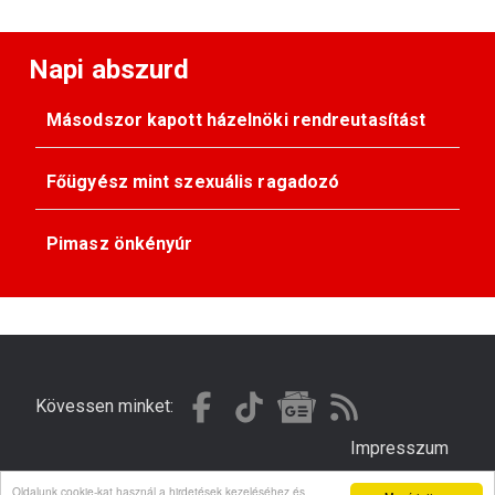
Napi abszurd
Másodszor kapott házelnöki rendreutasítást
Főügyész mint szexuális ragadozó
Pimasz önkényúr
Kövessen minket:
Impresszum
Oldalunk cookie-kat használ a hirdetések kezeléséhez és