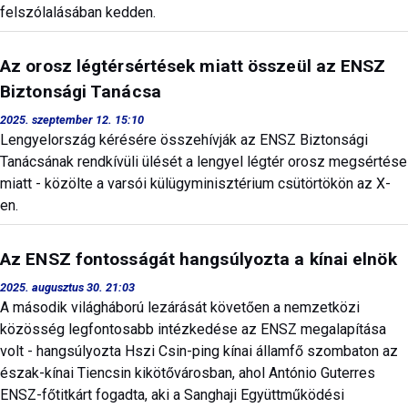
felszólalásában kedden.
Az orosz légtérsértések miatt összeül az ENSZ
Biztonsági Tanácsa
2025. szeptember 12. 15:10
Lengyelország kérésére összehívják az ENSZ Biztonsági
Tanácsának rendkívüli ülését a lengyel légtér orosz megsértése
miatt - közölte a varsói külügyminisztérium csütörtökön az X-
en.
Az ENSZ fontosságát hangsúlyozta a kínai elnök
2025. augusztus 30. 21:03
A második világháború lezárását követően a nemzetközi
közösség legfontosabb intézkedése az ENSZ megalapítása
volt - hangsúlyozta Hszi Csin-ping kínai államfő szombaton az
észak-kínai Tiencsin kikötővárosban, ahol António Guterres
ENSZ-főtitkárt fogadta, aki a Sanghaji Együttműködési