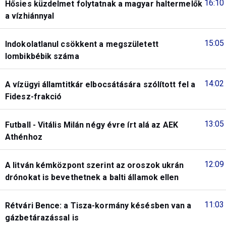
16:10
Hősies küzdelmet folytatnak a magyar haltermelők
a vízhiánnyal
15:05
Indokolatlanul csökkent a megszületett
lombikbébik száma
14:02
A vízügyi államtitkár elbocsátására szólított fel a
Fidesz-frakció
13:05
Futball - Vitális Milán négy évre írt alá az AEK
Athénhoz
12:09
A litván kémközpont szerint az oroszok ukrán
drónokat is bevethetnek a balti államok ellen
11:03
Rétvári Bence: a Tisza-kormány késésben van a
gázbetárazással is