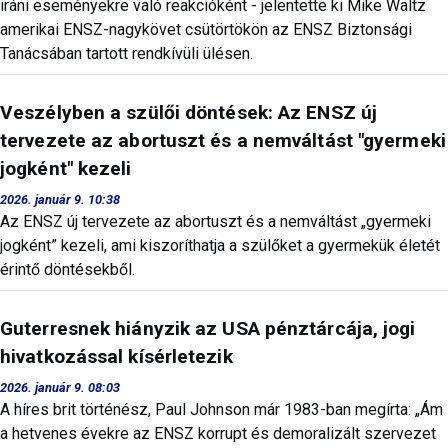
iráni eseményekre való reakcióként - jelentette ki Mike Waltz
amerikai ENSZ-nagykövet csütörtökön az ENSZ Biztonsági
Tanácsában tartott rendkívüli ülésen.
Veszélyben a szülői döntések: Az ENSZ új
tervezete az abortuszt és a nemváltást "gyermeki
jogként" kezeli
2026. január 9. 10:38
Az ENSZ új tervezete az abortuszt és a nemváltást „gyermeki
jogként” kezeli, ami kiszoríthatja a szülőket a gyermekük életét
érintő döntésekből.
Guterresnek hiányzik az USA pénztárcája, jogi
hivatkozással kísérletezik
2026. január 9. 08:03
A híres brit történész, Paul Johnson már 1983-ban megírta: „Ám
a hetvenes évekre az ENSZ korrupt és demoralizált szervezet