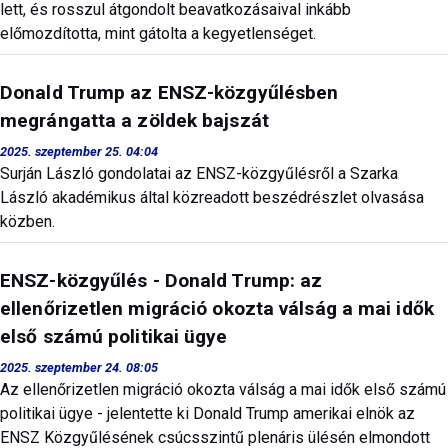
lett, és rosszul átgondolt beavatkozásaival inkább
előmozdította, mint gátolta a kegyetlenséget.
Donald Trump az ENSZ-közgyűlésben
megrángatta a zöldek bajszát
2025. szeptember 25. 04:04
Surján László gondolatai az ENSZ-közgyűlésről a Szarka
László akadémikus által közreadott beszédrészlet olvasása
közben.
ENSZ-közgyűlés - Donald Trump: az
ellenőrizetlen migráció okozta válság a mai idők
első számú politikai ügye
2025. szeptember 24. 08:05
Az ellenőrizetlen migráció okozta válság a mai idők első számú
politikai ügye - jelentette ki Donald Trump amerikai elnök az
ENSZ Közgyűlésének csúcsszintű plenáris ülésén elmondott