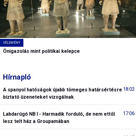
VÉLEMÉNY
Önigazolás mint politikai kelepce
Hírnapló
18:02
A spanyol hatóságok újabb tömeges határsértésre
biztató üzeneteket vizsgálnak
17:06
Labdarúgó NB I - Harmadik forduló, de nem ettől
lesz telt ház a Groupamában