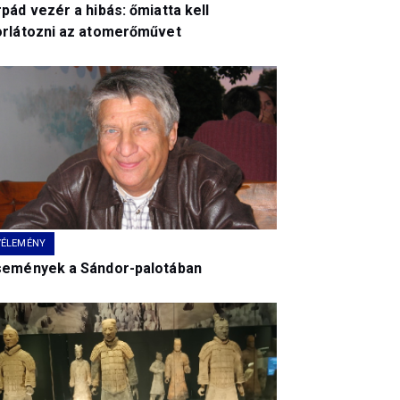
pád vezér a hibás: őmiatta kell
orlátozni az atomerőművet
VÉLEMÉNY
semények a Sándor-palotában