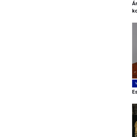
Ár
k
E