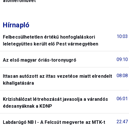
atomerőművet
Hírnapló
10:03
Felbecsülhetetlen értékű honfoglaláskori
leletegyüttes került elő Pest vármegyében
09:10
Az első magyar óriás-toronyugró
08:08
Ittasan autózott az ittas vezetése miatt elrendelt
kihallgatására
06:01
Krízishálózat létrehozását javasolja a várandós
édesanyáknak a KDNP
22:47
Labdarúgó NB I - A Felcsút megverte az MTK-t