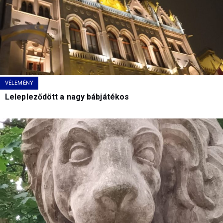
VÉLEMÉNY
Lelepleződött a nagy bábjátékos