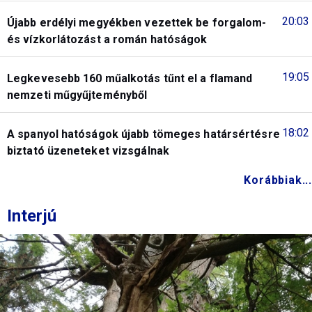
20:03
Újabb erdélyi megyékben vezettek be forgalom-
és vízkorlátozást a román hatóságok
19:05
Legkevesebb 160 műalkotás tűnt el a flamand
nemzeti műgyűjteményből
18:02
A spanyol hatóságok újabb tömeges határsértésre
biztató üzeneteket vizsgálnak
Korábbiak...
Interjú