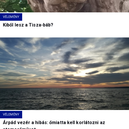
VÉLEMÉNY
Kiből lesz a Tisza-báb?
VÉLEMÉNY
Árpád vezér a hibás: őmiatta kell korlátozni az