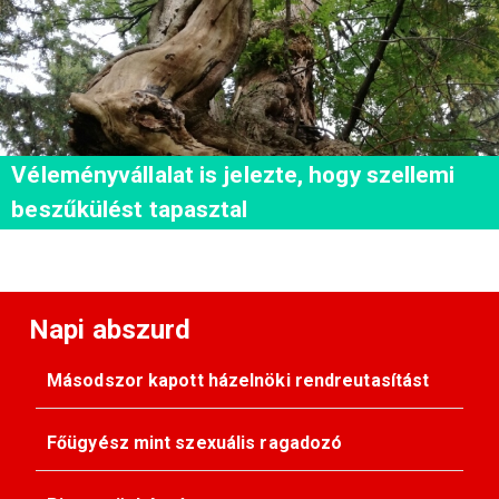
Véleményvállalat is jelezte, hogy szellemi
beszűkülést tapasztal
Napi abszurd
Másodszor kapott házelnöki rendreutasítást
Főügyész mint szexuális ragadozó