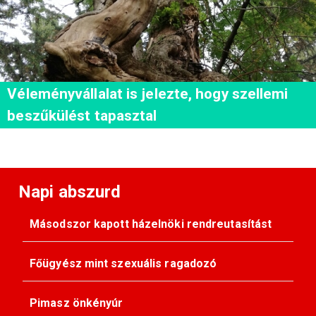
Véleményvállalat is jelezte, hogy szellemi
beszűkülést tapasztal
Napi abszurd
Másodszor kapott házelnöki rendreutasítást
Főügyész mint szexuális ragadozó
Pimasz önkényúr