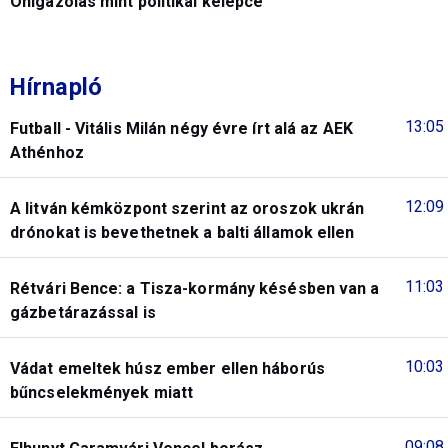
Önigazolás mint politikai kelepce
Hírnapló
13:05
Futball - Vitális Milán négy évre írt alá az AEK
Athénhoz
12:09
A litván kémközpont szerint az oroszok ukrán
drónokat is bevethetnek a balti államok ellen
11:03
Rétvári Bence: a Tisza-kormány késésben van a
gázbetárazással is
10:03
Vádat emeltek húsz ember ellen háborús
bűncselekmények miatt
09:08