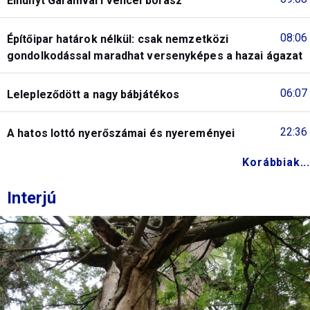
Elhunyt Garamvári Vencel borász
08:06
Építőipar határok nélkül: csak nemzetközi
gondolkodással maradhat versenyképes a hazai ágazat
06:07
Lelepleződött a nagy bábjátékos
22:36
A hatos lottó nyerőszámai és nyereményei
Korábbiak...
Interjú