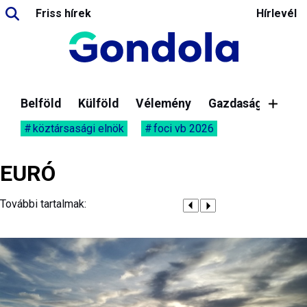
Friss hírek
Hírlevél
Belföld
Külföld
Vélemény
Gazdaság
köztársasági elnök
foci vb 2026
EURÓ
További tartalmak: