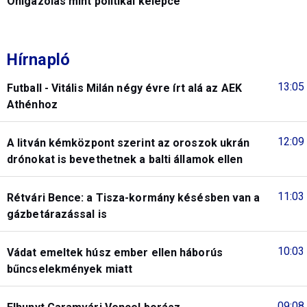
Önigazolás mint politikai kelepce
Hírnapló
13:05
Futball - Vitális Milán négy évre írt alá az AEK
Athénhoz
12:09
A litván kémközpont szerint az oroszok ukrán
drónokat is bevethetnek a balti államok ellen
11:03
Rétvári Bence: a Tisza-kormány késésben van a
gázbetárazással is
10:03
Vádat emeltek húsz ember ellen háborús
bűncselekmények miatt
09:08