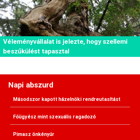
Véleményvállalat is jelezte, hogy szellemi
beszűkülést tapasztal
Napi abszurd
Másodszor kapott házelnöki rendreutasítást
Főügyész mint szexuális ragadozó
Pimasz önkényúr