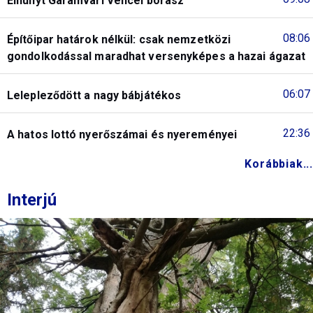
Elhunyt Garamvári Vencel borász
08:06
Építőipar határok nélkül: csak nemzetközi
gondolkodással maradhat versenyképes a hazai ágazat
06:07
Lelepleződött a nagy bábjátékos
22:36
A hatos lottó nyerőszámai és nyereményei
Korábbiak...
Interjú