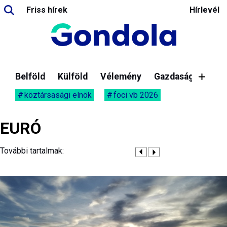
Friss hírek
Hírlevél
Belföld
Külföld
Vélemény
Gazdaság
köztársasági elnök
foci vb 2026
EURÓ
További tartalmak: