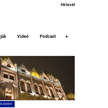
Hírlevél
rjúk
Videó
Podcast
VÉLEMÉNY