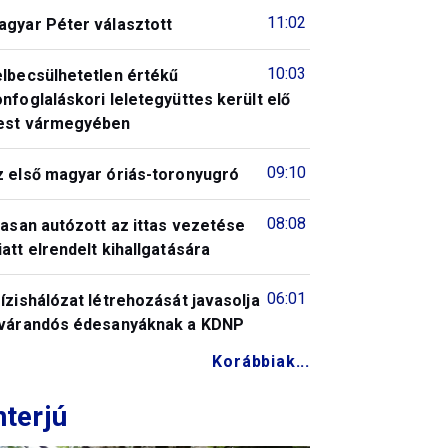
11:02
agyar Péter választott
10:03
elbecsülhetetlen értékű
nfoglaláskori leletegyüttes került elő
est vármegyében
09:10
z első magyar óriás-toronyugró
08:08
tasan autózott az ittas vezetése
att elrendelt kihallgatására
06:01
ízishálózat létrehozását javasolja
 várandós édesanyáknak a KDNP
Korábbiak...
nterjú