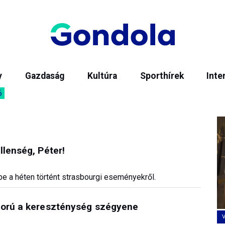
y
Gazdaság
Kultúra
Sporthírek
Inte
6
llenség, Péter!
e a héten történt strasbourgi eseményekről.
ború a kereszténység szégyene