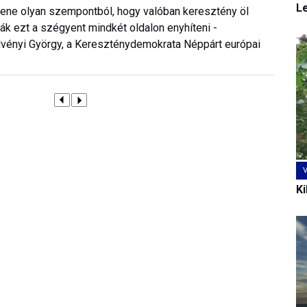
L
ene olyan szempontból, hogy valóban keresztény öl
ák ezt a szégyent mindkét oldalon enyhíteni -
ölvényi György, a Kereszténydemokrata Néppárt európai
Ki