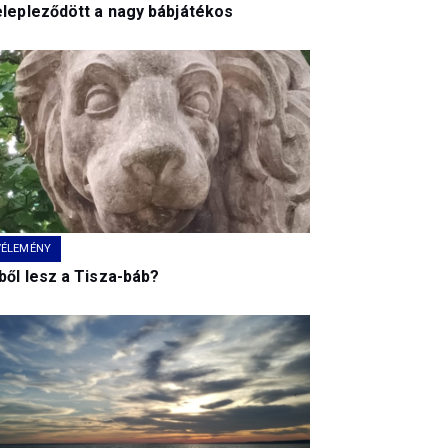
elepleződött a nagy bábjátékos
VÉLEMÉNY
ből lesz a Tisza-báb?