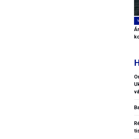
Ár
k
H
O
U
vá
B
R
ti