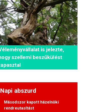
Véleményvállalat is jelezte,
hogy szellemi beszűkülést
tapasztal
Napi abszurd
Másodszor kapott házelnöki
rendreutasítást