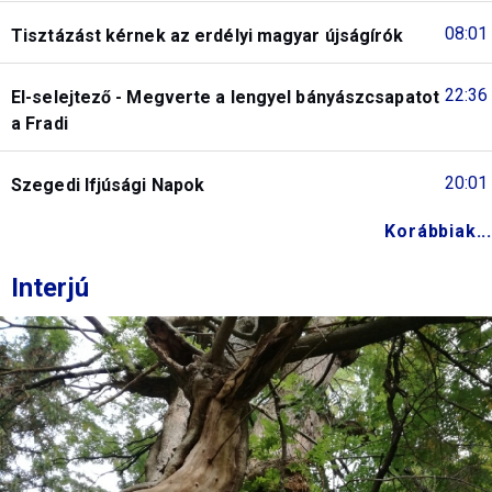
08:01
Tisztázást kérnek az erdélyi magyar újságírók
22:36
El-selejtező - Megverte a lengyel bányászcsapatot
a Fradi
20:01
Szegedi Ifjúsági Napok
Korábbiak...
Interjú