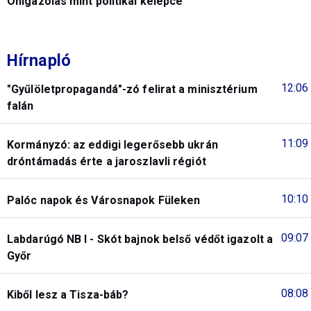
Önigazolás mint politikai kelepce
Hírnapló
12:06
"Gyűlöletpropagandá"-zó felirat a minisztérium
falán
11:09
Kormányzó: az eddigi legerősebb ukrán
dróntámadás érte a jaroszlavli régiót
10:10
Palóc napok és Városnapok Füleken
09:07
Labdarúgó NB I - Skót bajnok belső védőt igazolt a
Győr
08:08
Kiből lesz a Tisza-báb?