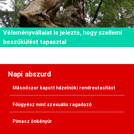
Véleményvállalat is jelezte, hogy szellemi
beszűkülést tapasztal
Napi abszurd
Másodszor kapott házelnöki rendreutasítást
Főügyész mint szexuális ragadozó
Pimasz önkényúr