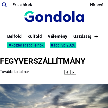
Friss hírek
Hírlevél
Belföld
Külföld
Vélemény
Gazdaság
köztársasági elnök
foci vb 2026
FEGYVERSZÁLLÍTMÁNY
További tartalmak: