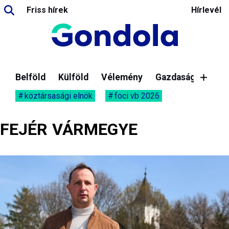
Friss hírek
Hírlevél
Belföld
Külföld
Vélemény
Gazdaság
köztársasági elnök
foci vb 2026
FEJÉR VÁRMEGYE