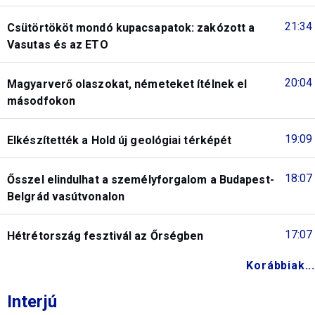
21:34
Csütörtököt mondó kupacsapatok: zakózott a
Vasutas és az ETO
20:04
Magyarverő olaszokat, németeket ítélnek el
másodfokon
19:09
Elkészítették a Hold új geológiai térképét
18:07
Ősszel elindulhat a személyforgalom a Budapest-
Belgrád vasútvonalon
17:07
Hétrétország fesztivál az Őrségben
Korábbiak...
Interjú