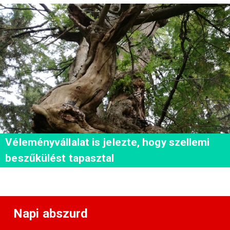
Véleményvállalat is jelezte, hogy szellemi
beszűkülést tapasztal
Napi abszurd