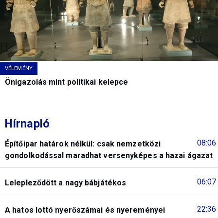
VÉLEMÉNY
Önigazolás mint politikai kelepce
Hírnapló
08:06
Építőipar határok nélkül: csak nemzetközi
gondolkodással maradhat versenyképes a hazai ágazat
06:07
Lelepleződött a nagy bábjátékos
22:36
A hatos lottó nyerőszámai és nyereményei