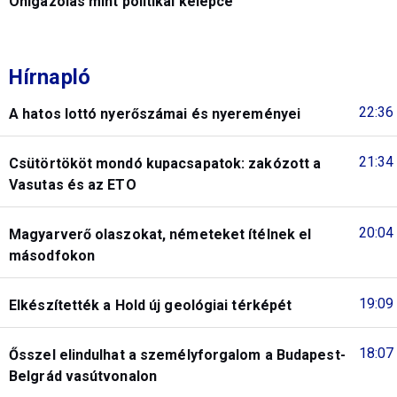
Önigazolás mint politikai kelepce
Hírnapló
22:36
A hatos lottó nyerőszámai és nyereményei
21:34
Csütörtököt mondó kupacsapatok: zakózott a
Vasutas és az ETO
20:04
Magyarverő olaszokat, németeket ítélnek el
másodfokon
19:09
Elkészítették a Hold új geológiai térképét
18:07
Ősszel elindulhat a személyforgalom a Budapest-
Belgrád vasútvonalon