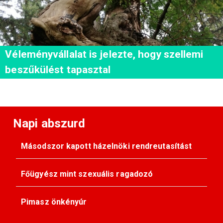
Véleményvállalat is jelezte, hogy szellemi
beszűkülést tapasztal
Napi abszurd
Másodszor kapott házelnöki rendreutasítást
Főügyész mint szexuális ragadozó
Pimasz önkényúr