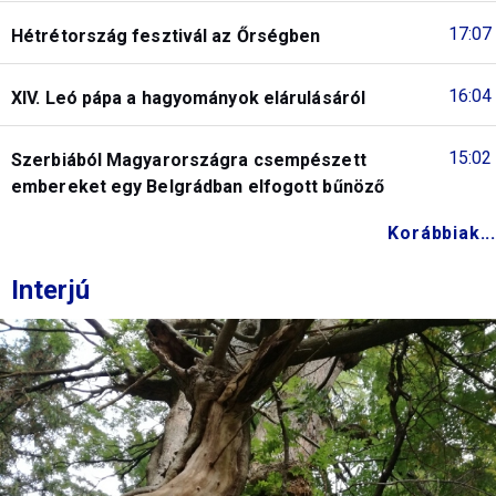
17:07
Hétrétország fesztivál az Őrségben
16:04
XIV. Leó pápa a hagyományok elárulásáról
15:02
Szerbiából Magyarországra csempészett
embereket egy Belgrádban elfogott bűnöző
Korábbiak...
Interjú