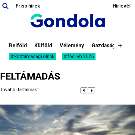
Friss hírek
Hírlevél
Belföld
Külföld
Vélemény
Gazdaság
köztársasági elnök
foci vb 2026
FELTÁMADÁS
További tartalmak: