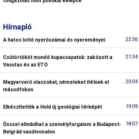
Önigazolás mint politikai kelepce
Hírnapló
22:36
A hatos lottó nyerőszámai és nyereményei
21:34
Csütörtököt mondó kupacsapatok: zakózott a
Vasutas és az ETO
20:04
Magyarverő olaszokat, németeket ítélnek el
másodfokon
19:09
Elkészítették a Hold új geológiai térképét
18:07
Ősszel elindulhat a személyforgalom a Budapest-
Belgrád vasútvonalon