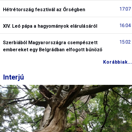
17:07
Hétrétország fesztivál az Őrségben
16:04
XIV. Leó pápa a hagyományok elárulásáról
15:02
Szerbiából Magyarországra csempészett
embereket egy Belgrádban elfogott bűnöző
Korábbiak...
Interjú