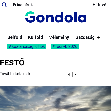
Friss hírek
Hírlevél
Belföld
Külföld
Vélemény
Gazdaság
köztársasági elnök
foci vb 2026
FESTŐ
További tartalmak: