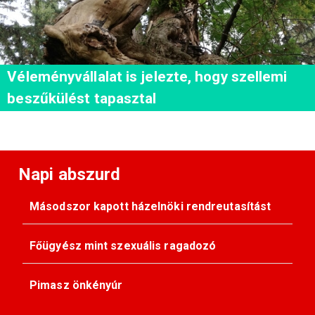
Véleményvállalat is jelezte, hogy szellemi
beszűkülést tapasztal
Napi abszurd
Másodszor kapott házelnöki rendreutasítást
Főügyész mint szexuális ragadozó
Pimasz önkényúr