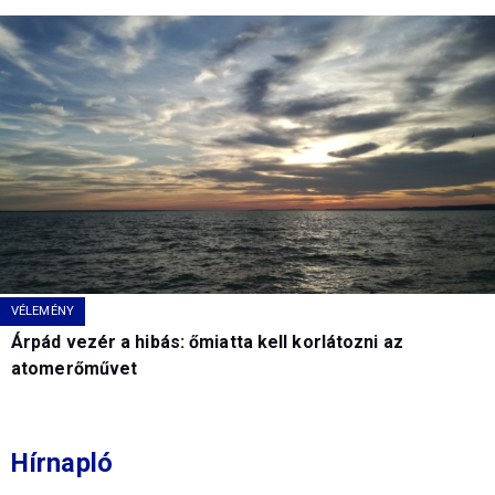
VÉLEMÉNY
Árpád vezér a hibás: őmiatta kell korlátozni az
atomerőművet
Hírnapló