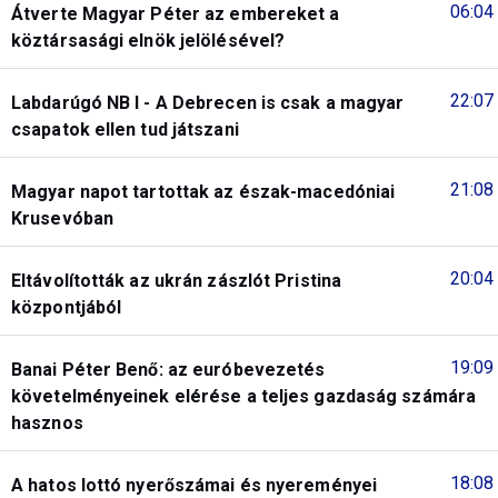
06:04
Átverte Magyar Péter az embereket a
köztársasági elnök jelölésével?
22:07
Labdarúgó NB I - A Debrecen is csak a magyar
csapatok ellen tud játszani
21:08
Magyar napot tartottak az észak-macedóniai
Krusevóban
20:04
Eltávolították az ukrán zászlót Pristina
központjából
19:09
Banai Péter Benő: az euróbevezetés
követelményeinek elérése a teljes gazdaság számára
hasznos
18:08
A hatos lottó nyerőszámai és nyereményei