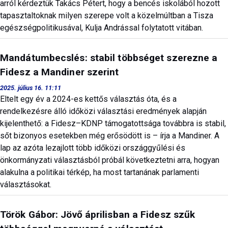
arról kérdeztük Takács Pétert, hogy a bencés iskolából hozott
tapasztaltoknak milyen szerepe volt a közelmúltban a Tisza
egészségpolitikusával, Kulja Andrással folytatott vitában.
Mandátumbecslés: stabil többséget szerezne a
Fidesz a Mandiner szerint
2025. július 16. 11:11
Eltelt egy év a 2024-es kettős választás óta, és a
rendelkezésre álló időközi választási eredmények alapján
kijelenthető: a Fidesz–KDNP támogatottsága továbbra is stabil,
sőt bizonyos esetekben még erősödött is – írja a Mandiner. A
lap az azóta lezajlott több időközi országgyűlési és
önkormányzati választásból próbál következtetni arra, hogyan
alakulna a politikai térkép, ha most tartanának parlamenti
választásokat.
Török Gábor: Jövő áprilisban a Fidesz szűk