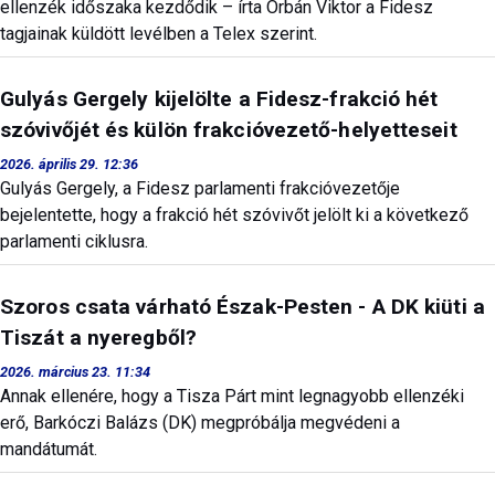
ellenzék időszaka kezdődik – írta Orbán Viktor a Fidesz
tagjainak küldött levélben a Telex szerint.
Gulyás Gergely kijelölte a Fidesz-frakció hét
szóvivőjét és külön frakcióvezető-helyetteseit
2026. április 29. 12:36
Gulyás Gergely, a Fidesz parlamenti frakcióvezetője
bejelentette, hogy a frakció hét szóvivőt jelölt ki a következő
parlamenti ciklusra.
Szoros csata várható Észak-Pesten - A DK kiüti a
Tiszát a nyeregből?
2026. március 23. 11:34
Annak ellenére, hogy a Tisza Párt mint legnagyobb ellenzéki
erő, Barkóczi Balázs (DK) megpróbálja megvédeni a
mandátumát.