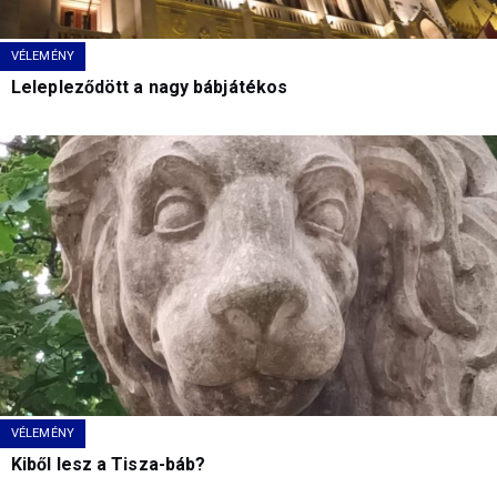
VÉLEMÉNY
Lelepleződött a nagy bábjátékos
VÉLEMÉNY
Kiből lesz a Tisza-báb?