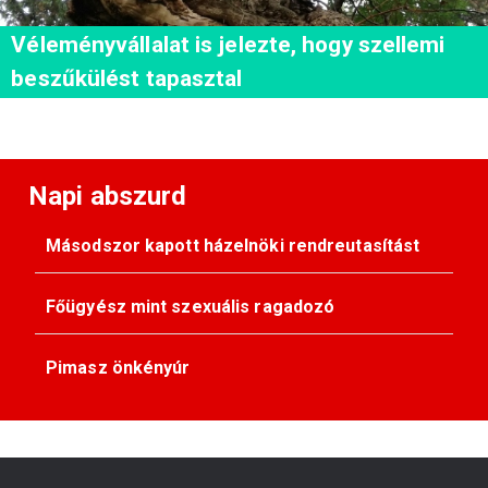
Véleményvállalat is jelezte, hogy szellemi
beszűkülést tapasztal
Napi abszurd
Másodszor kapott házelnöki rendreutasítást
Főügyész mint szexuális ragadozó
Pimasz önkényúr