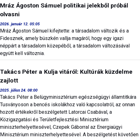
Mráz Ágoston Sámuel politikai jelekből próbál
olvasni
2026. január 12. 05:05
Mráz Ágoston Sámuel kifejtette: a társadalom változik és a
Fidesznek, amely büszkén vallja magáról, hogy egy igazi
néppárt a társadalom közepéből, a társadalom változásával
együtt kell változnia.
Takács Péter a Kulja vitáról: Kultúrák küzdelme
zajlott
2025. július 24. 08:00
Takács Péter a Belügyminisztérium egészségügyi államtitkára
Tusványoson a bencés iskolákhoz való kapcsolatról, az onnan
hozott értékekről beszélgetett Latorcai Csabával, a
Közigazgatási és Területfejlesztési Minisztérium
miniszterhelyettesével, Czepek Gáborral az Energiaügyi
Minisztérium miniszterhelyettesével. A beszélgetést követően