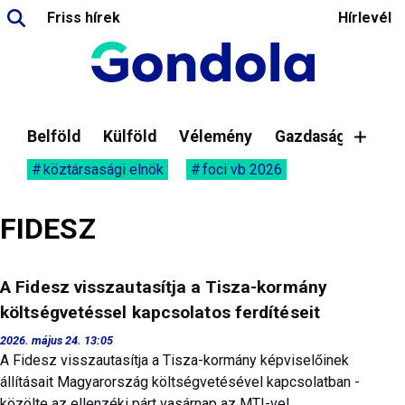
Friss hírek
Hírlevél
Belföld
Külföld
Vélemény
Gazdaság
köztársasági elnök
foci vb 2026
FIDESZ
A Fidesz visszautasítja a Tisza-kormány
költségvetéssel kapcsolatos ferdítéseit
2026. május 24. 13:05
A Fidesz visszautasítja a Tisza-kormány képviselőinek
állításait Magyarország költségvetésével kapcsolatban -
közölte az ellenzéki párt vasárnap az MTI-vel.