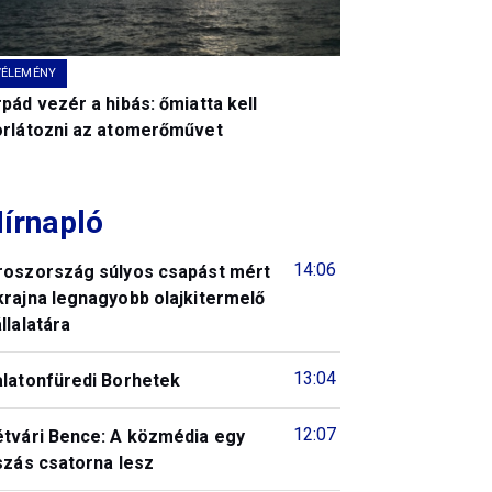
VÉLEMÉNY
pád vezér a hibás: őmiatta kell
orlátozni az atomerőművet
írnapló
14:06
roszország súlyos csapást mért
krajna legnagyobb olajkitermelő
llalatára
13:04
alatonfüredi Borhetek
12:07
étvári Bence: A közmédia egy
szás csatorna lesz