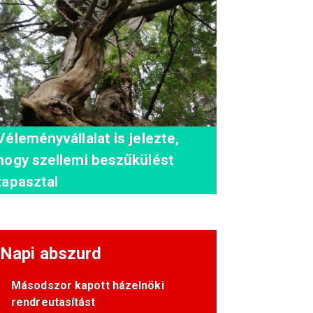
Véleményvállalat is jelezte,
hogy szellemi beszűkülést
tapasztal
Napi abszurd
Másodszor kapott házelnöki
rendreutasítást