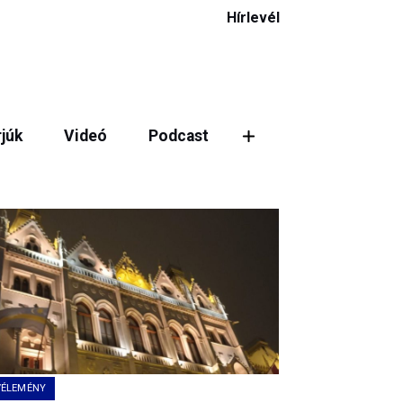
Hírlevél
rjúk
Videó
Podcast
VÉLEMÉNY