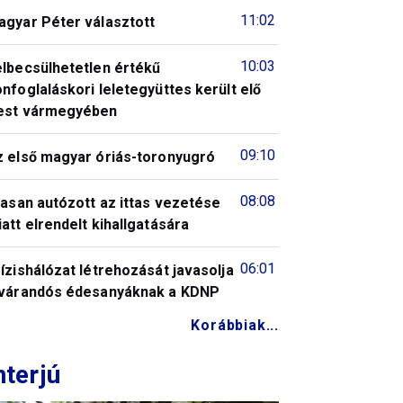
11:02
agyar Péter választott
10:03
elbecsülhetetlen értékű
nfoglaláskori leletegyüttes került elő
est vármegyében
09:10
z első magyar óriás-toronyugró
08:08
tasan autózott az ittas vezetése
att elrendelt kihallgatására
06:01
ízishálózat létrehozását javasolja
 várandós édesanyáknak a KDNP
Korábbiak...
nterjú