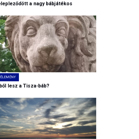
elepleződött a nagy bábjátékos
VÉLEMÉNY
ből lesz a Tisza-báb?