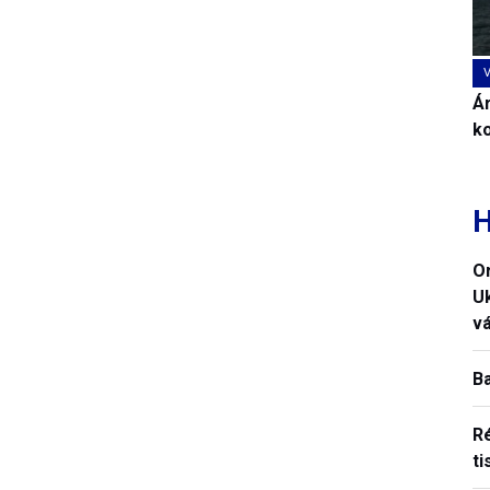
Ár
k
H
O
U
vá
B
R
ti