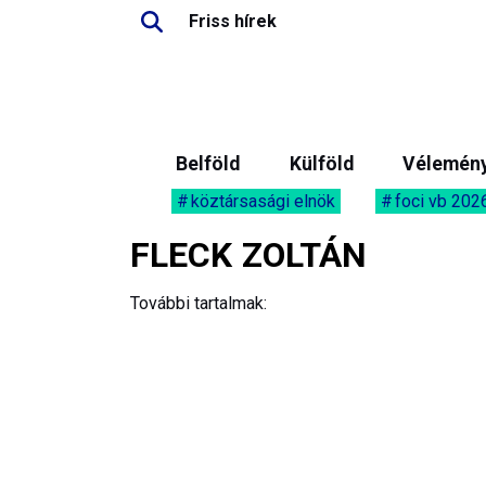
Friss hírek
Belföld
Külföld
Vélemén
köztársasági elnök
foci vb 202
FLECK ZOLTÁN
További tartalmak: