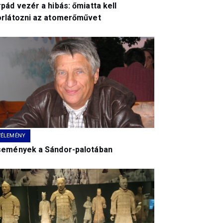
pád vezér a hibás: őmiatta kell
orlátozni az atomerőművet
VÉLEMÉNY
semények a Sándor-palotában