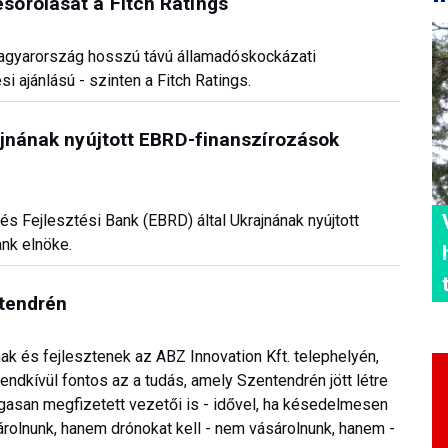
orolását a Fitch Ratings
 Magyarország hosszú távú államadóskockázati
i ajánlású - szinten a Fitch Ratings.
ajnának nyújtott EBRD-finanszírozások
i és Fejlesztési Bank (EBRD) által Ukrajnának nyújtott
ank elnöke.
ntendrén
ak és fejlesztenek az ABZ Innovation Kft. telephelyén,
rendkívül fontos az a tudás, amely Szentendrén jött létre
asan megfizetett vezetői is - idővel, ha késedelmesen
sárolnunk, hanem drónokat kell - nem vásárolnunk, hanem -