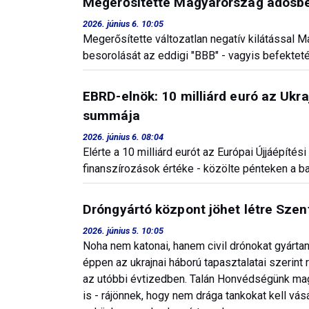
Megerősítette Magyarország adósbes
2026. június 6. 10:05
Megerősítette változatlan negatív kilátással
besorolását az eddigi "BBB" - vagyis befektetés
EBRD-elnök: 10 milliárd euró az Ukr
summája
2026. június 6. 08:04
Elérte a 10 milliárd eurót az Európai Újjáépítés
finanszírozások értéke - közölte pénteken a b
Dróngyártó központ jöhet létre Sze
2026. június 5. 10:05
Noha nem katonai, hanem civil drónokat gyártan
éppen az ukrajnai háború tapasztalatai szerint 
az utóbbi évtizedben. Talán Honvédségünk mag
is - rájönnek, hogy nem drága tankokat kell vá