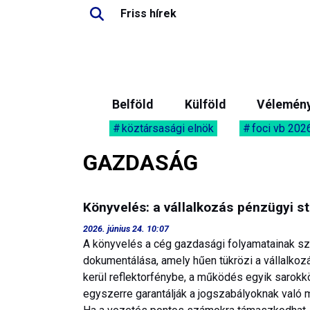
Friss hírek
Belföld
Külföld
Vélemén
köztársasági elnök
foci vb 202
GAZDASÁG
Könyvelés: a vállalkozás pénzügyi st
2026. június 24. 10:07
A könyvelés a cég gazdasági folyamatainak sza
dokumentálása, amely hűen tükrözi a vállalkozás
kerül reflektorfénybe, a működés egyik sarokk
egyszerre garantálják a jogszabályoknak való 