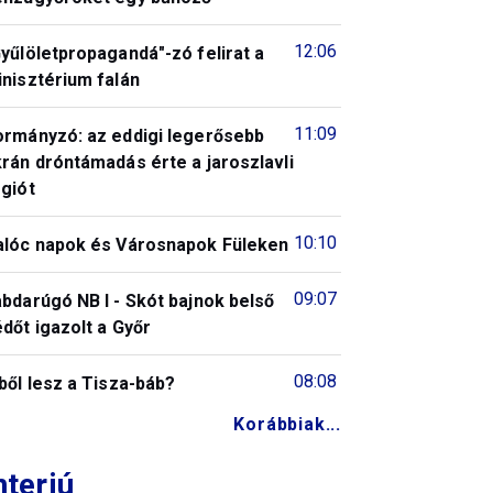
12:06
yűlöletpropagandá"-zó felirat a
nisztérium falán
11:09
ormányzó: az eddigi legerősebb
rán dróntámadás érte a jaroszlavli
giót
10:10
alóc napok és Városnapok Füleken
09:07
bdarúgó NB I - Skót bajnok belső
dőt igazolt a Győr
08:08
ből lesz a Tisza-báb?
Korábbiak...
nterjú