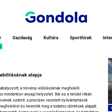
y
Gazdaság
Kultúra
Sporthírek
Inte
6
abilitásának alapja
bályozott, a törvényi előírásoknak megfelelő
 mindenkori anyagi helyzetét. Bár ez a terület ritkán
övének számít: a precízen vezetett nyilvántartások
megfelelést és teremtik meg a tudatos döntések alapját.