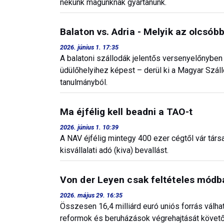
nekünk magunknak gyártanunk.
Balaton vs. Adria - Melyik az olcsób
2026. június 1. 17:35
A balatoni szállodák jelentős versenyelőnyben 
üdülőhelyihez képest – derül ki a Magyar Szá
tanulmányból.
Ma éjfélig kell beadni a TAO-t
2026. június 1. 10:39
A NAV éjfélig mintegy 400 ezer cégtől vár társ
kisvállalati adó (kiva) bevallást.
Von der Leyen csak feltételes módba
2026. május 29. 16:35
Összesen 16,4 milliárd euró uniós forrás válh
reformok és beruházások végrehajtását követőe