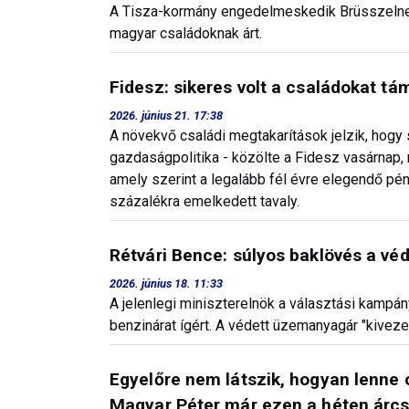
A Tisza-kormány engedelmeskedik Brüsszelnek:
magyar családoknak árt.
Fidesz: sikeres volt a családokat t
2026. június 21. 17:38
A növekvő családi megtakarítások jelzik, hogy
gazdaságpolitika - közölte a Fidesz vasárnap, 
amely szerint a legalább fél évre elegendő pén
százalékra emelkedett tavaly.
Rétvári Bence: súlyos baklövés a 
2026. június 18. 11:33
A jelenlegi miniszterelnök a választási kampá
benzinárat ígért. A védett üzemanyagár "kivez
Egyelőre nem látszik, hogyan lenne 
Magyar Péter már ezen a héten árcs