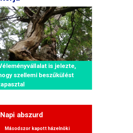
Véleményvállalat is jelezte,
hogy szellemi beszűkülést
tapasztal
Napi abszurd
Másodszor kapott házelnöki