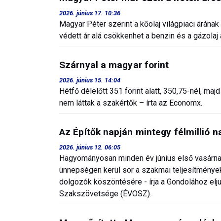
2026. június 17. 10:36
Magyar Péter szerint a kőolaj világpiaci árána
védett ár alá csökkenhet a benzin és a gázolaj 
Szárnyal a magyar forint
2026. június 15. 14:04
Hétfő délelőtt 351 forint alatt, 350,75-nél, majd
nem láttak a szakértők – írta az Economx.
Az Építők napján mintegy félmillió 
2026. június 12. 06:05
Hagyományosan minden év június első vasárnapj
ünnepségen kerül sor a szakmai teljesítmények
dolgozók köszöntésére - írja a Gondolához elj
Szakszövetsége (ÉVOSZ).