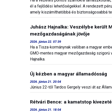
Ha a vezetés pontos számokra támaszkodhat, 
él a fejlődési lehetőségekkel. A rendezett pén
amely kiszámíthatóbbá és biztonságosabbá tes
Juhász Hajnalka: Veszélybe kerül
mezőgazdaságának jövője
2026. június 22. 07:39
Ha a Tisza-kormánynak valóban a magyar ember
GMO-mentes magyar mezőgazdaság szigorú véd
Hajnalka.
Új kézben a magyar államadósság
2026. június 21. 20:04
Június 22-től Tardos Gergely veszi át az Álla
Rétvári Bence: a kamatstop kivezeté
2026. június 21. 18:04