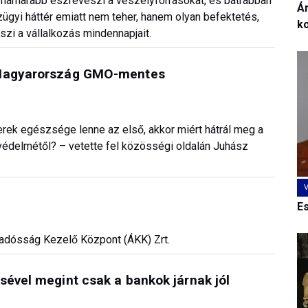
hamarabb észreveszi a veszélyforrásokat, és bátrabban
Ár
zügyi háttér emiatt nem teher, hanem olyan befektetés,
k
zi a vállalkozás mindennapjait.
t Magyarország GMO-mentes
ek egészsége lenne az első, akkor miért hátrál meg a
elmétől? – vetette fel közösségi oldalán Juhász
E
madósság Kezelő Központ (ÁKK) Zrt.
sével megint csak a bankok járnak jól