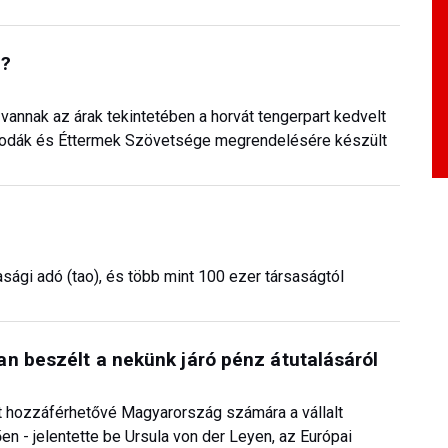
b?
vannak az árak tekintetében a horvát tengerpart kedvelt
llodák és Éttermek Szövetsége megrendelésére készült
asági adó (tao), és több mint 100 ezer társaságtól
n beszélt a nekünk járó pénz átutalásáról
at hozzáférhetővé Magyarország számára a vállalt
n - jelentette be Ursula von der Leyen, az Európai