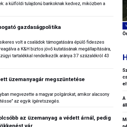
 a külföldi tulajdonú bankoknak kedvez, miközben a
ámogató gazdaságpolitika
Ön
 sikeres volt a családok támogatására épülő fideszes
reagálva a K&H biztos jövő kutatásának megállapítására,
H
zügyi tartalékkal rendelkezők aránya 37 százalékról 43
S
c
védett üzemanyagár megszüntetése
e
nyban megvezette a magyar polgárokat, amikor alacsony
A 
etésse" az egyik ígéretszegés.
á
olcsóbb az üzemanyag a védett árnál, pedig
M
ökkenést vár
p