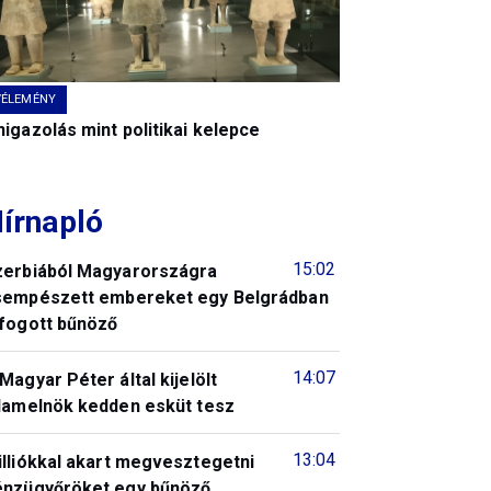
VÉLEMÉNY
igazolás mint politikai kelepce
írnapló
15:02
zerbiából Magyarországra
sempészett embereket egy Belgrádban
lfogott bűnöző
14:07
Magyar Péter által kijelölt
llamelnök kedden esküt tesz
13:04
illiókkal akart megvesztegetni
énzügyőröket egy bűnöző