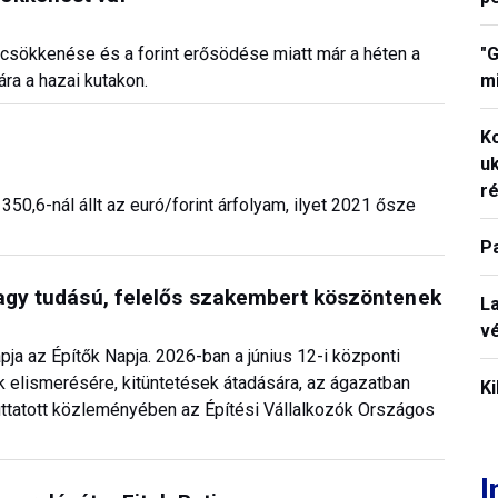
"G
k csökkenése és a forint erősödése miatt már a héten a
mi
ára a hazai kutakon.
K
uk
ré
 350,6-nál állt az euró/forint árfolyam, ilyet 2021 ősze
P
nagy tudású, felelős szakembert köszöntenek
La
vé
a az Építők Napja. 2026-ban a június 12-i központi
 elismerésére, kitüntetések átadására, az ágazatban
Ki
uttatott közleményében az Építési Vállalkozók Országos
I