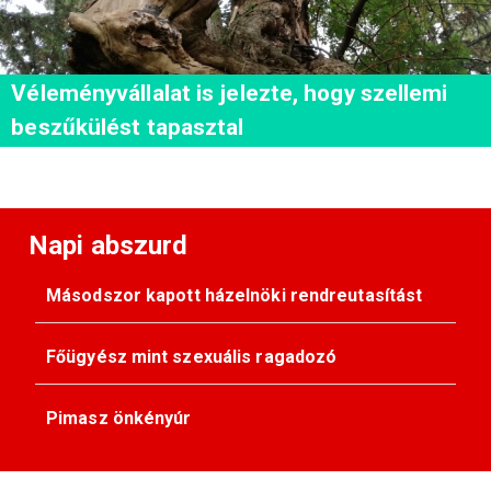
Véleményvállalat is jelezte, hogy szellemi
beszűkülést tapasztal
Napi abszurd
Másodszor kapott házelnöki rendreutasítást
Főügyész mint szexuális ragadozó
Pimasz önkényúr