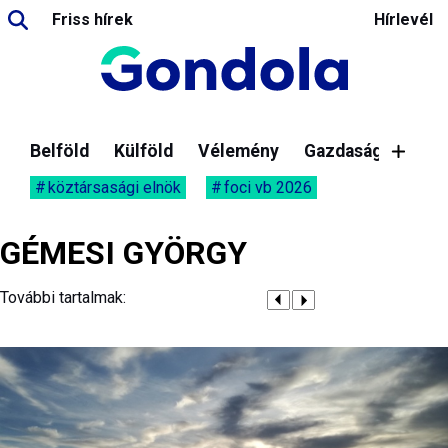
Friss hírek
Hírlevél
Belföld
Külföld
Vélemény
Gazdaság
köztársasági elnök
foci vb 2026
GÉMESI GYÖRGY
További tartalmak: