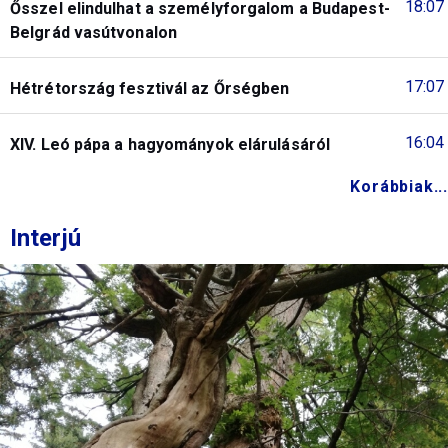
18:07
Ősszel elindulhat a személyforgalom a Budapest-
Belgrád vasútvonalon
17:07
Hétrétország fesztivál az Őrségben
16:04
XIV. Leó pápa a hagyományok elárulásáról
Korábbiak...
Interjú