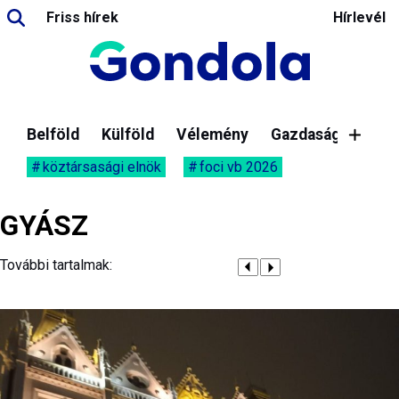
Friss hírek
Hírlevél
Belföld
Külföld
Vélemény
Gazdaság
köztársasági elnök
foci vb 2026
GYÁSZ
További tartalmak: