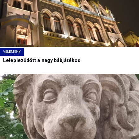
VÉLEMÉNY
Lelepleződött a nagy bábjátékos