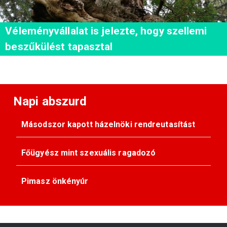
Véleményvállalat is jelezte, hogy szellemi
beszűkülést tapasztal
Napi abszurd
Másodszor kapott házelnöki rendreutasítást
Főügyész mint szexuális ragadozó
Pimasz önkényúr