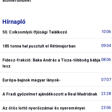
atomerőművet
Hírnapló
10:06
50. Csíksomlyói Ifjúsági Találkozó
09:04
185 tonna hal pusztult el Rétimajorban
08:06
Fidesz-frakció: Baka András a Tisza-többség bábja
lesz
07:07
Európa-bajnok magyar lányok-
23:28
A Fradi győzelmet ajándékozott a Real Madridnak
23:06
Az ötös lottó nyerőszámai és nyereményei