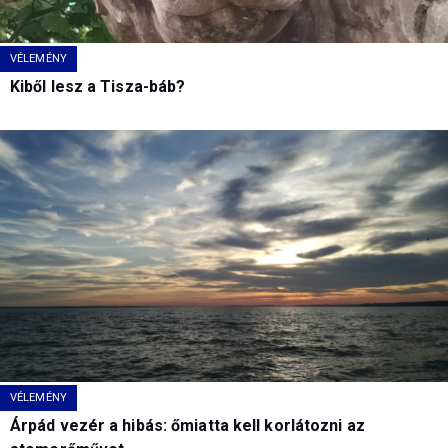
VÉLEMÉNY
Kiből lesz a Tisza-báb?
VÉLEMÉNY
Árpád vezér a hibás: őmiatta kell korlátozni az