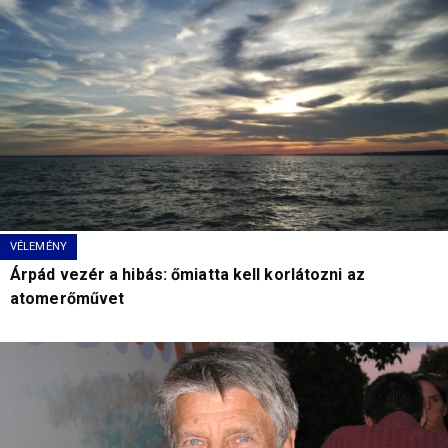
VÉLEMÉNY
Árpád vezér a hibás: őmiatta kell korlátozni az
atomerőművet