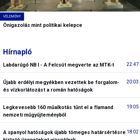
VÉLEMÉNY
Önigazolás mint politikai kelepce
Hírnapló
22:47
Labdarúgó NB I - A Felcsút megverte az MTK-t
20:03
Újabb erdélyi megyékben vezettek be forgalom-
és vízkorlátozást a román hatóságok
19:05
Legkevesebb 160 műalkotás tűnt el a flamand
nemzeti műgyűjteményből
18:02
A spanyol hatóságok újabb tömeges határsértésre
biztató üzeneteket vizsgálnak