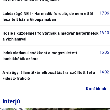
17:06
Labdarúgó NB I - Harmadik forduló, de nem ettől
lesz telt ház a Groupamában
16:10
Hősies küzdelmet folytatnak a magyar haltermelők
a vízhiánnyal
15:05
Indokolatlanul csökkent a megszületett
lombikbébik száma
14:02
A vízügyi államtitkár elbocsátására szólított fel a
Fidesz-frakció
Korábbiak...
Interjú