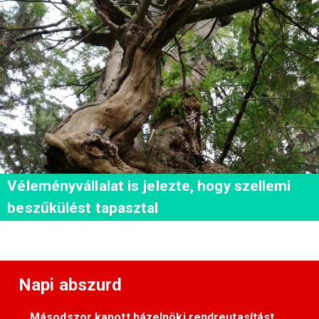
Véleményvállalat is jelezte, hogy szellemi
beszűkülést tapasztal
Napi abszurd
Másodszor kapott házelnöki rendreutasítást