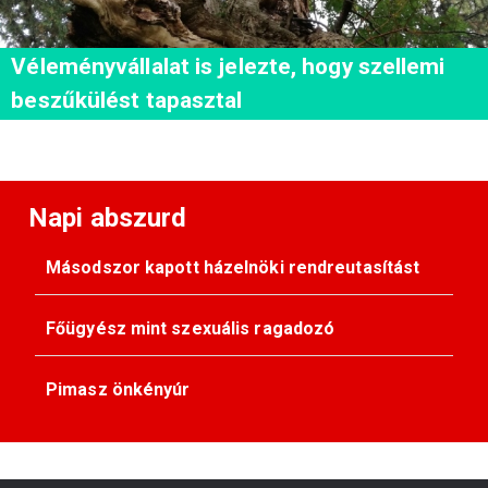
Véleményvállalat is jelezte, hogy szellemi
beszűkülést tapasztal
Napi abszurd
Másodszor kapott házelnöki rendreutasítást
Főügyész mint szexuális ragadozó
Pimasz önkényúr