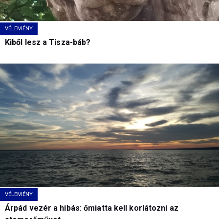
VÉLEMÉNY
Kiből lesz a Tisza-báb?
VÉLEMÉNY
Árpád vezér a hibás: őmiatta kell korlátozni az