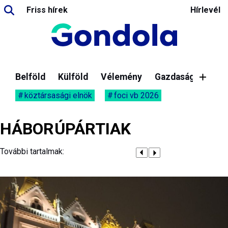
Friss hírek
Hírlevél
Belföld
Külföld
Vélemény
Gazdaság
köztársasági elnök
foci vb 2026
HÁBORÚPÁRTIAK
További tartalmak: