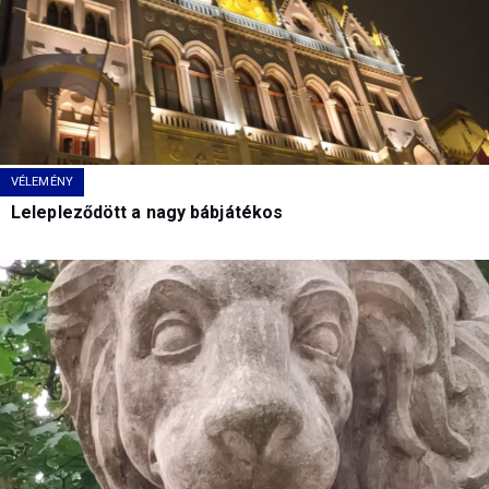
VÉLEMÉNY
Lelepleződött a nagy bábjátékos