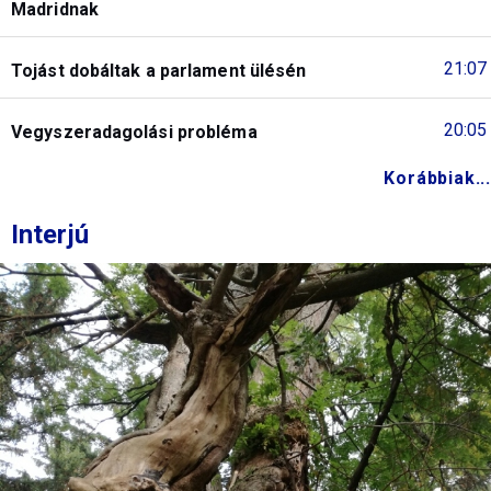
Madridnak
21:07
Tojást dobáltak a parlament ülésén
20:05
Vegyszeradagolási probléma
Korábbiak...
Interjú