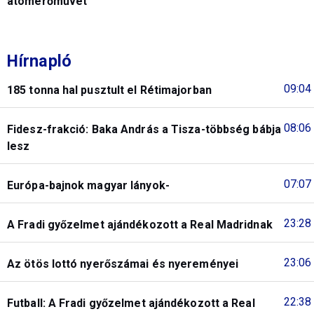
atomerőművet
Hírnapló
09:04
185 tonna hal pusztult el Rétimajorban
08:06
Fidesz-frakció: Baka András a Tisza-többség bábja
lesz
07:07
Európa-bajnok magyar lányok-
23:28
A Fradi győzelmet ajándékozott a Real Madridnak
23:06
Az ötös lottó nyerőszámai és nyereményei
22:38
Futball: A Fradi győzelmet ajándékozott a Real