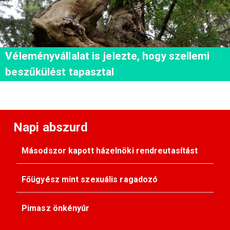
Véleményvállalat is jelezte, hogy szellemi
beszűkülést tapasztal
Napi abszurd
Másodszor kapott házelnöki rendreutasítást
Főügyész mint szexuális ragadozó
Pimasz önkényúr