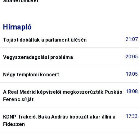
atomerőművet
Hírnapló
21:07
Tojást dobáltak a parlament ülésén
20:05
Vegyszeradagolási probléma
19:05
Négy templomi koncert
18:08
A Real Madrid képviselői megkoszorúzták Puskás
Ferenc sírját
17:33
KDNP-frakció: Baka András bosszút akar állni a
Fideszen