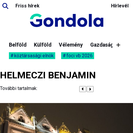
Friss hírek
Hírlevél
Belföld
Külföld
Vélemény
Gazdaság
köztársasági elnök
foci vb 2026
HELMECZI BENJAMIN
További tartalmak: