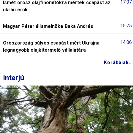
17:07
Ismét orosz olajfinomítókra mértek csapást az
ukrán erők
15:25
Magyar Péter államelnöke Baka András
14:06
Oroszország súlyos csapást mért Ukrajna
legnagyobb olajkitermelő vállalatára
Korábbiak...
Interjú