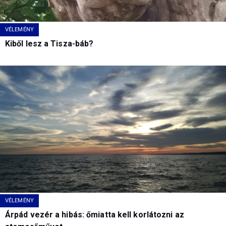
VÉLEMÉNY
Kiből lesz a Tisza-báb?
VÉLEMÉNY
Árpád vezér a hibás: őmiatta kell korlátozni az