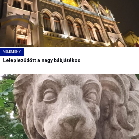
VÉLEMÉNY
Lelepleződött a nagy bábjátékos