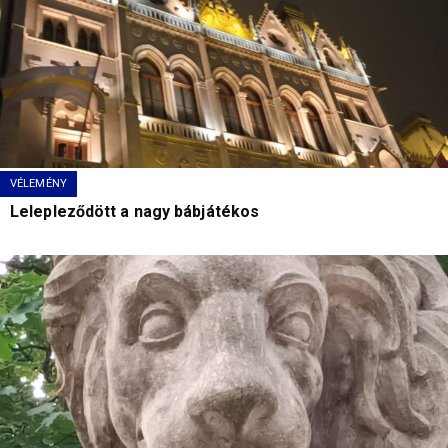
VÉLEMÉNY
Lelepleződött a nagy bábjátékos