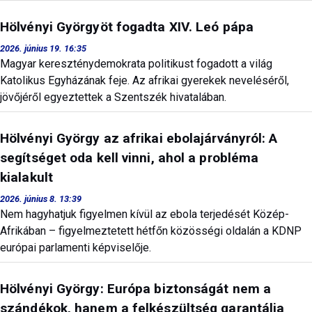
Hölvényi Györgyöt fogadta XIV. Leó pápa
2026. június 19. 16:35
Magyar kereszténydemokrata politikust fogadott a világ
Katolikus Egyházának feje. Az afrikai gyerekek neveléséről,
jövőjéről egyeztettek a Szentszék hivatalában.
Hölvényi György az afrikai ebolajárványról: A
segítséget oda kell vinni, ahol a probléma
kialakult
2026. június 8. 13:39
Nem hagyhatjuk figyelmen kívül az ebola terjedését Közép-
Afrikában – figyelmeztetett hétfőn közösségi oldalán a KDNP
európai parlamenti képviselője.
Hölvényi György: Európa biztonságát nem a
szándékok, hanem a felkészültség garantálja