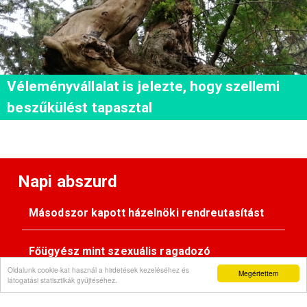
Véleményvállalat is jelezte, hogy szellemi
beszűkülést tapasztal
Napi abszurd
Másodszor kapott házelnöki rendreutasítást
Főügyész mint szexuális ragadozó
Oldalunk cookie-kat használ a hirdetések kezeléséhez és
Megértettem
látogatási statisztikák gyűjtéséhez.
Pimasz önkényúr