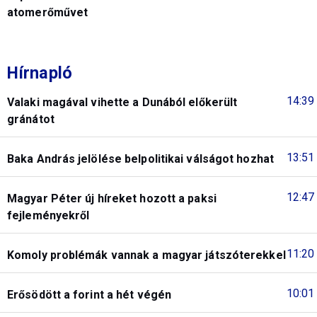
atomerőművet
Hírnapló
14:39
Valaki magával vihette a Dunából előkerült
gránátot
13:51
Baka András jelölése belpolitikai válságot hozhat
12:47
Magyar Péter új híreket hozott a paksi
fejleményekről
11:20
Komoly problémák vannak a magyar játszóterekkel
10:01
Erősödött a forint a hét végén