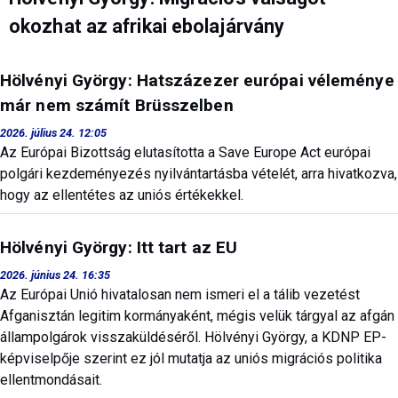
okozhat az afrikai ebolajárvány
Hölvényi György: Hatszázezer európai véleménye
már nem számít Brüsszelben
2026. július 24. 12:05
Az Európai Bizottság elutasította a Save Europe Act európai
polgári kezdeményezés nyilvántartásba vételét, arra hivatkozva,
hogy az ellentétes az uniós értékekkel.
Hölvényi György: Itt tart az EU
2026. június 24. 16:35
Az Európai Unió hivatalosan nem ismeri el a tálib vezetést
Afganisztán legitim kormányaként, mégis velük tárgyal az afgán
állampolgárok visszaküldéséről. Hölvényi György, a KDNP EP-
képviselpője szerint ez jól mutatja az uniós migrációs politika
ellentmondásait.