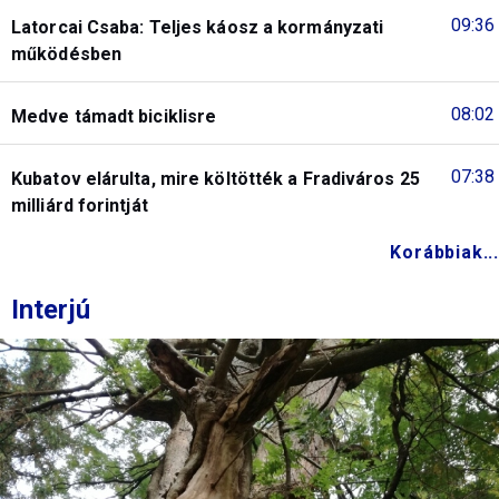
09:36
Latorcai Csaba: Teljes káosz a kormányzati
működésben
08:02
Medve támadt biciklisre
07:38
Kubatov elárulta, mire költötték a Fradiváros 25
milliárd forintját
Korábbiak...
Interjú