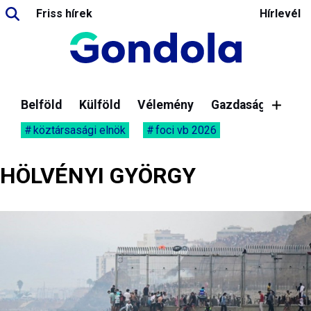
Friss hírek
Hírlevél
Belföld
Külföld
Vélemény
Gazdaság
köztársasági elnök
foci vb 2026
HÖLVÉNYI GYÖRGY