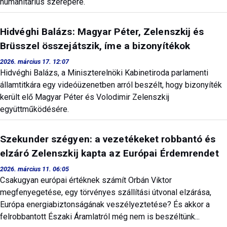
humanitárius szerepére.
Hidvéghi Balázs: Magyar Péter, Zelenszkij és
Brüsszel összejátszik, íme a bizonyítékok
2026. március 17. 12:07
Hidvéghi Balázs, a Miniszterelnöki Kabinetiroda parlamenti
államtitkára egy videóüzenetben arról beszélt, hogy bizonyíték
került elő Magyar Péter és Volodimir Zelenszkij
együttműködésére.
Szekunder szégyen: a vezetékeket robbantó és
elzáró Zelenszkij kapta az Európai Érdemrendet
2026. március 11. 06:05
Csakugyan európai értéknek számít Orbán Viktor
megfenyegetése, egy törvényes szállítási útvonal elzárása,
Európa energiabiztonságának veszélyeztetése? És akkor a
felrobbantott Északi Áramlatról még nem is beszéltünk...