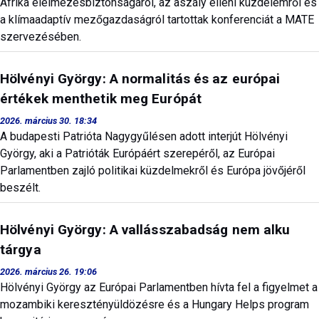
Afrika élelmezésbiztonságáról, az aszály elleni küzdelemről és
a klímaadaptív mezőgazdaságról tartottak konferenciát a MATE
szervezésében.
Hölvényi György: A normalitás és az európai
értékek menthetik meg Európát
2026. március 30. 18:34
A budapesti Patrióta Nagygyűlésen adott interjút Hölvényi
György, aki a Patrióták Európáért szerepéről, az Európai
Parlamentben zajló politikai küzdelmekről és Európa jövőjéről
beszélt.
Hölvényi György: A vallásszabadság nem alku
tárgya
2026. március 26. 19:06
Hölvényi György az Európai Parlamentben hívta fel a figyelmet a
mozambiki keresztényüldözésre és a Hungary Helps program