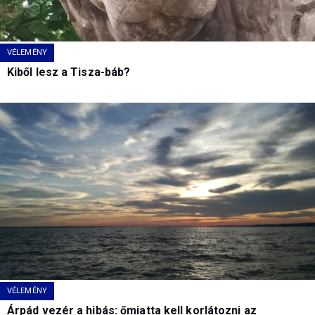
VÉLEMÉNY
Kiből lesz a Tisza-báb?
VÉLEMÉNY
Árpád vezér a hibás: őmiatta kell korlátozni az