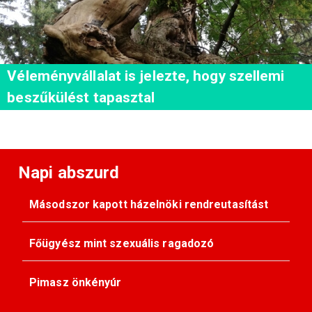
Véleményvállalat is jelezte, hogy szellemi
beszűkülést tapasztal
Napi abszurd
Másodszor kapott házelnöki rendreutasítást
Főügyész mint szexuális ragadozó
Pimasz önkényúr