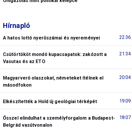
Önigazolás mint politikai kelepce
Hírnapló
22:36
A hatos lottó nyerőszámai és nyereményei
21:34
Csütörtököt mondó kupacsapatok: zakózott a
Vasutas és az ETO
20:04
Magyarverő olaszokat, németeket ítélnek el
másodfokon
19:09
Elkészítették a Hold új geológiai térképét
18:07
Ősszel elindulhat a személyforgalom a Budapest-
Belgrád vasútvonalon