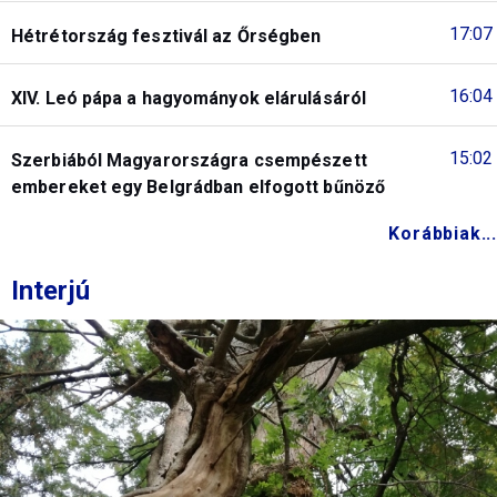
17:07
Hétrétország fesztivál az Őrségben
16:04
XIV. Leó pápa a hagyományok elárulásáról
15:02
Szerbiából Magyarországra csempészett
embereket egy Belgrádban elfogott bűnöző
Korábbiak...
Interjú