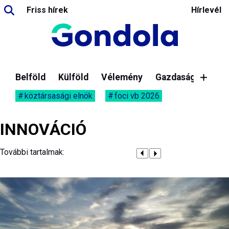
Friss hírek
Hírlevél
Belföld
Külföld
Vélemény
Gazdaság
köztársasági elnök
foci vb 2026
INNOVÁCIÓ
További tartalmak: