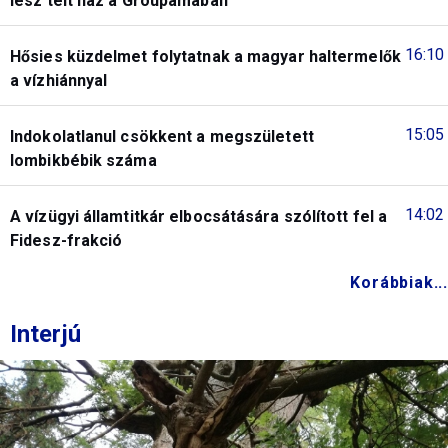
lesz telt ház a Groupamában
16:10
Hősies küzdelmet folytatnak a magyar haltermelők
a vízhiánnyal
15:05
Indokolatlanul csökkent a megszületett
lombikbébik száma
14:02
A vízügyi államtitkár elbocsátására szólított fel a
Fidesz-frakció
Korábbiak...
Interjú