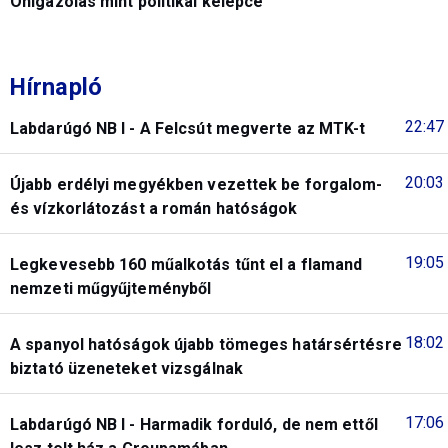
Önigazolás mint politikai kelepce
Hírnapló
22:47
Labdarúgó NB I - A Felcsút megverte az MTK-t
20:03
Újabb erdélyi megyékben vezettek be forgalom-
és vízkorlátozást a román hatóságok
19:05
Legkevesebb 160 műalkotás tűnt el a flamand
nemzeti műgyűjteményből
18:02
A spanyol hatóságok újabb tömeges határsértésre
biztató üzeneteket vizsgálnak
17:06
Labdarúgó NB I - Harmadik forduló, de nem ettől