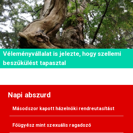
Véleményvállalat is jelezte, hogy szellemi
beszűkülést tapasztal
Napi abszurd
Másodszor kapott házelnöki rendreutasítást
Főügyész mint szexuális ragadozó