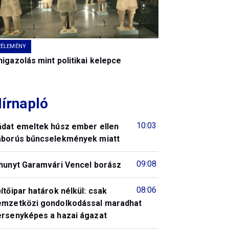
VÉLEMÉNY
igazolás mint politikai kelepce
írnapló
10:03
ádat emeltek húsz ember ellen
áborús bűncselekmények miatt
09:08
lhunyt Garamvári Vencel borász
08:06
ítőipar határok nélkül: csak
emzetközi gondolkodással maradhat
ersenyképes a hazai ágazat