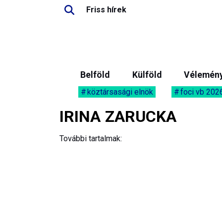
Friss hírek
Belföld
Külföld
Vélemén
köztársasági elnök
foci vb 202
IRINA ZARUCKA
További tartalmak: