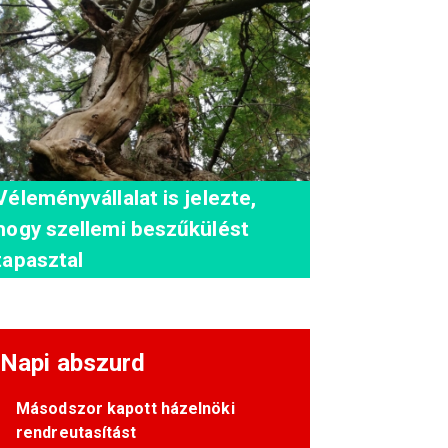
Véleményvállalat is jelezte,
hogy szellemi beszűkülést
tapasztal
Napi abszurd
Másodszor kapott házelnöki
rendreutasítást