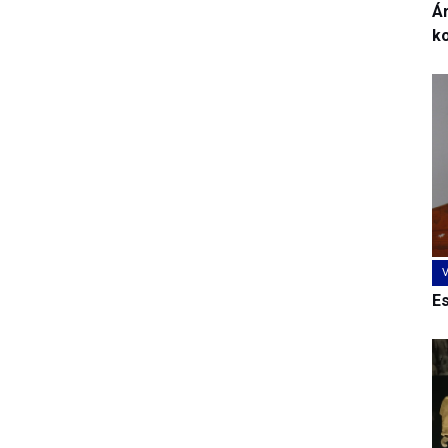
Ár
k
E