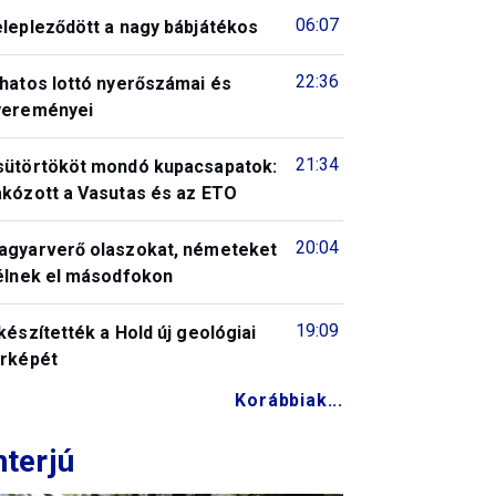
06:07
elepleződött a nagy bábjátékos
22:36
 hatos lottó nyerőszámai és
yereményei
21:34
sütörtököt mondó kupacsapatok:
akózott a Vasutas és az ETO
20:04
agyarverő olaszokat, németeket
télnek el másodfokon
19:09
készítették a Hold új geológiai
érképét
Korábbiak...
nterjú