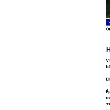
Ön
H
V
h
E
Ép
n
v