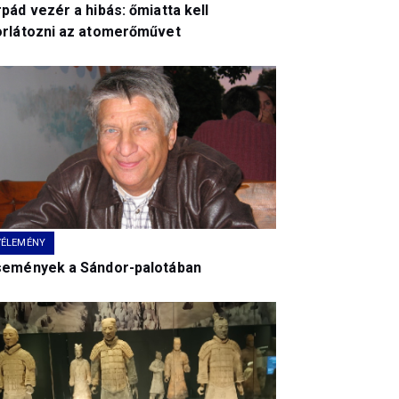
pád vezér a hibás: őmiatta kell
orlátozni az atomerőművet
VÉLEMÉNY
semények a Sándor-palotában